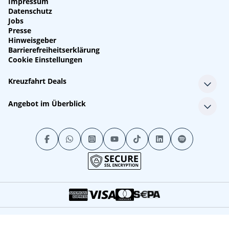
Impressum
Datenschutz
Jobs
Presse
Hinweisgeber
Barrierefreiheitserklärung
Cookie Einstellungen
Kreuzfahrt Deals
Single-Kreuzfahrten
Angebot im Überblick
Kreuzfahrt mit Kindern
Last Minute Kreuzfahrten
Alle Reedereien
Minikreuzfahrten
Alle Schiffe
Stornokabinen
Alle Reiseziele
Luxuskreuzfahrten
Kreuzfahrtpakete
Kreuzfahrten mit Flug
© 2026 Der Kreuzfahrtberater