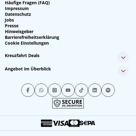
Häufige Fragen (FAQ)
Impressum
Datenschutz
Jobs
Presse
Hinweisgeber
Barrierefreiheitserklärung
Cookie Einstellungen
Kreuzfahrt Deals
Single-Kreuzfahrten
Angebot im Überblick
Kreuzfahrt mit Kindern
Last Minute Kreuzfahrten
Alle Reedereien
Minikreuzfahrten
Alle Schiffe
Stornokabinen
Alle Reiseziele
Luxuskreuzfahrten
Kreuzfahrtpakete
Kreuzfahrten mit Flug