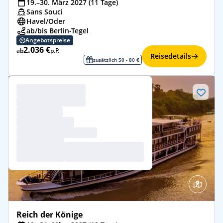
19.–30. März 2027 (11 Tage)
Sans Souci
Havel/​Oder
ab/bis Berlin-Tegel
Angebotspreise
2.036 €
ab
p.P.
Reisedetails
zusätzlich 50 - 80 €
Reich der Könige