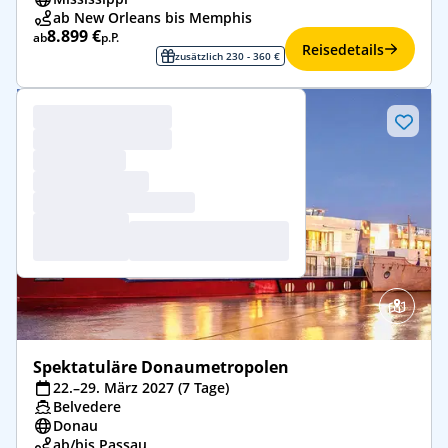
ab New Orleans bis Memphis
8.899 €
ab
p.P.
Reisedetails
zusätzlich 230 - 360 €
Spektatuläre Donaumetropolen
22.–29. März 2027 (7 Tage)
Belvedere
Donau
ab/bis Passau