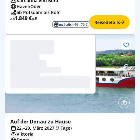
Katharina von Bora
Havel/​Oder
ab Potsdam bis Köln
1.849 €
ab
p.P.
Reisedetails
zusätzlich 40 - 70 €
Auf der Donau zu Hause
22.–29. März 2027 (7 Tage)
Viktoria
Donau