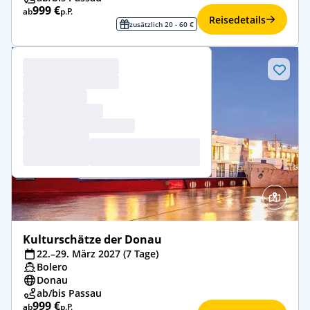
999 €
ab
p.P.
Reisedetails
zusätzlich 20 - 60 €
Kulturschätze der Donau
22.–29. März 2027 (7 Tage)
Bolero
Donau
ab/bis Passau
999 €
ab
p.P.