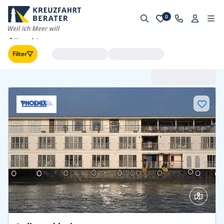
0
Kreuzfahrten
Filter
Abfahrt (frühste zuerst