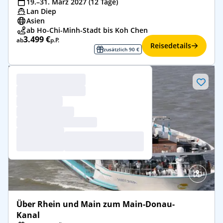
19.–31. März 2027 (12 Tage)
Lan Diep
Asien
ab Ho-Chi-Minh-Stadt bis Koh Chen
3.499 €
ab
p.P.
Reisedetails
zusätzlich 90 €
Über Rhein und Main zum Main-Donau-
Kanal