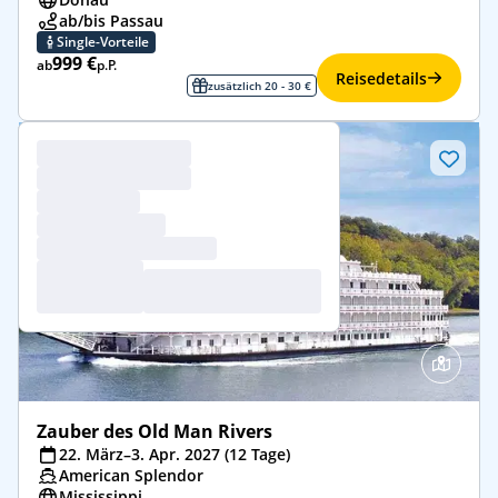
ab/bis Passau
Single-Vorteile
999 €
ab
p.P.
Reisedetails
zusätzlich 20 - 30 €
Zauber des Old Man Rivers
22. März–3. Apr. 2027 (12 Tage)
American Splendor
Mississippi