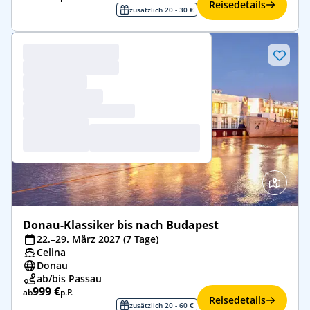
Reisedetails
zusätzlich 20 - 30 €
Donau-Klassiker bis nach Budapest
22.–29. März 2027 (7 Tage)
Celina
Donau
ab/bis Passau
999 €
ab
p.P.
Reisedetails
zusätzlich 20 - 60 €