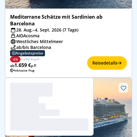
Mediterrane Schätze mit Sardinien ab
Barcelona
28. Aug.–4. Sept. 2026 (7 Tage)
AIDAcosma
Westliches Mittelmeer
ab/bis Barcelona
Angebotspreise
1.769 € p.P.
-6%
Reisedetails
1.659 €
ab
p.P.
Inklusive Flug