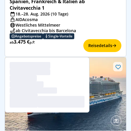
Spanien, Frankreich & Italien ab
Civitavecchia 1
18.–28. Aug. 2026 (10 Tage)
AIDAcosma
Westliches Mittelmeer
ab Civitavecchia bis Barcelona
Angebotspreise
Single-Vorteile
3.475 €
ab
p.P.
Reisedetails