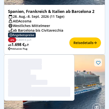
Spanien, Frankreich & Italien ab Barcelona 2
28. Aug.–8. Sept. 2026 (11 Tage)
AIDAcosma
Westliches Mittelmeer
ab Barcelona bis Civitavecchia
Angebotspreise
1.809 € p.P.
-6%
Reisedetails
1.698 €
ab
p.P.
Inklusive Flug