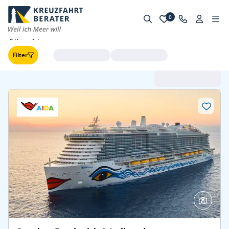
0
Kreuzfahrten
Filter
Abfahrt (frühste zuerst