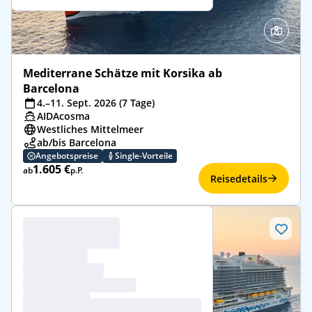
Mediterrane Schätze mit Korsika ab
Barcelona
4.–11. Sept. 2026 (7 Tage)
AIDAcosma
Westliches Mittelmeer
ab/bis Barcelona
Angebotspreise
Single-Vorteile
1.605 €
ab
p.P.
Reisedetails