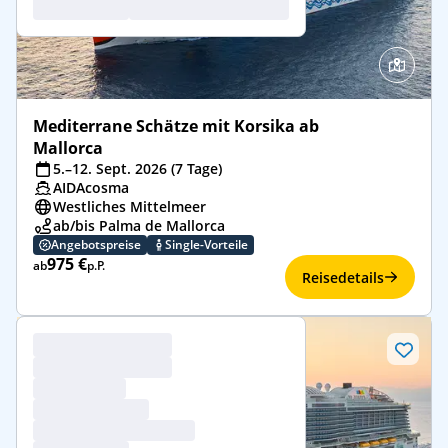
Mediterrane Schätze mit Korsika ab
Mallorca
5.–12. Sept. 2026 (7 Tage)
AIDAcosma
Westliches Mittelmeer
ab/bis Palma de Mallorca
Angebotspreise
Single-Vorteile
975 €
ab
p.P.
Reisedetails