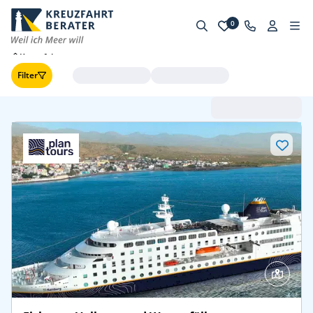
0
Kreuzfahrten
Filter
Abfahrt (frühste zuerst