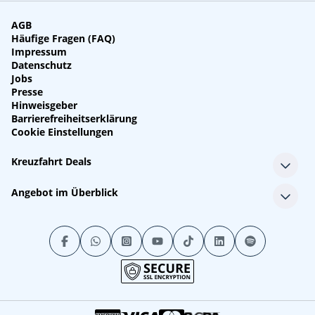
AGB
Häufige Fragen (FAQ)
Impressum
Datenschutz
Jobs
Presse
Hinweisgeber
Barrierefreiheitserklärung
Cookie Einstellungen
Kreuzfahrt Deals
Single-Kreuzfahrten
Angebot im Überblick
Kreuzfahrt mit Kindern
Last Minute Kreuzfahrten
Alle Reedereien
Minikreuzfahrten
Alle Schiffe
Stornokabinen
Alle Reiseziele
Luxuskreuzfahrten
Kreuzfahrtpakete
Kreuzfahrten mit Flug