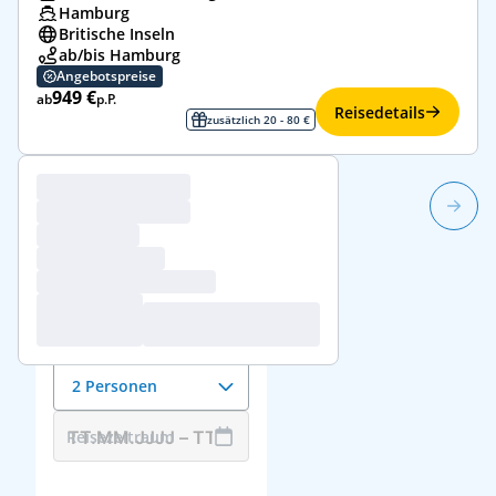
Hamburg
Britische Inseln
ab/bis Hamburg
Angebotspreise
949 €
ab
p.P.
Reisedetails
zusätzlich 20 - 80 €
1/1
Reisedaten &
Reisende
Anzahl der Reisenden
2 Personen
Reisezeitraum