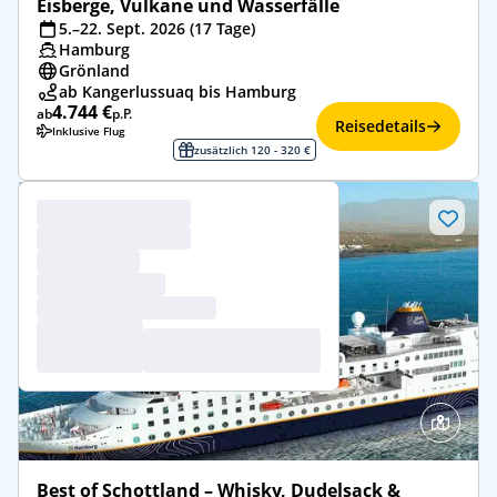
Eisberge, Vulkane und Wasserfälle
5.–22. Sept. 2026 (17 Tage)
Hamburg
Grönland
ab Kangerlussuaq bis Hamburg
4.744 €
ab
p.P.
Reisedetails
Inklusive Flug
zusätzlich 120 - 320 €
Best of Schottland – Whisky, Dudelsack &