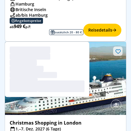
Hamburg
Britische Inseln
ab/bis Hamburg
Angebotspreise
949 €
ab
p.P.
Reisedetails
zusätzlich 20 - 80 €
Christmas Shopping in London
1.–7. Dez. 2027 (6 Tage)