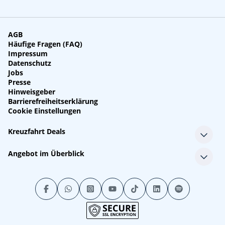
AGB
Häufige Fragen (FAQ)
Impressum
Datenschutz
Jobs
Presse
Hinweisgeber
Barrierefreiheitserklärung
Cookie Einstellungen
Kreuzfahrt Deals
Single-Kreuzfahrten
Angebot im Überblick
Kreuzfahrt mit Kindern
Last Minute Kreuzfahrten
Alle Reedereien
Minikreuzfahrten
Alle Schiffe
Stornokabinen
Alle Reiseziele
Luxuskreuzfahrten
Kreuzfahrtpakete
Kreuzfahrten mit Flug