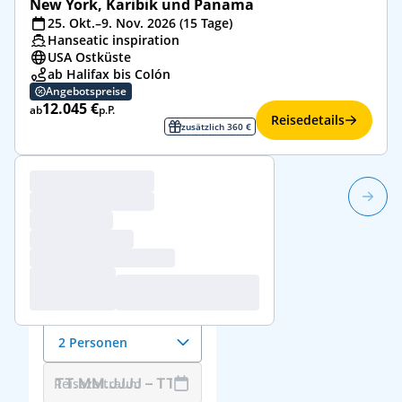
New York, Karibik und Panama
25. Okt.–9. Nov. 2026 (15 Tage)
Hanseatic inspiration
USA Ostküste
ab Halifax bis Colón
Angebotspreise
12.045 €
ab
p.P.
Reisedetails
zusätzlich 360 €
1/1
Reisedaten &
Reisende
Anzahl der Reisenden
2 Personen
Reisezeitraum