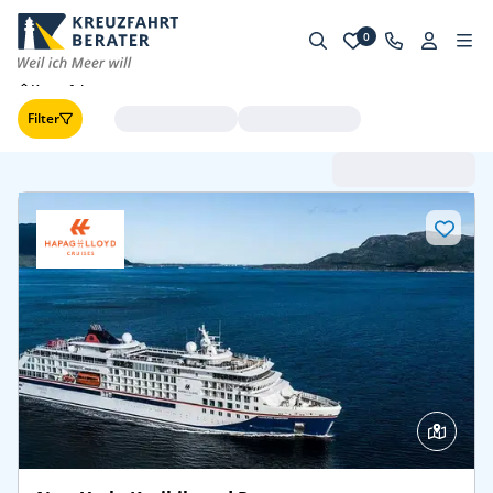
0
Kreuzfahrten
Filter
Abfahrt (frühste zuerst