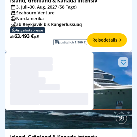
Island, Grönland & Kanada intensiv
3. Juli–30. Aug. 2027 (58 Tage)
Seabourn Venture
Nordamerika
ab Reykjavik bis Kangerlussuaq
Angebotspreise
63.493 €
ab
p.P.
Reisedetails
zusätzlich 1.900 €