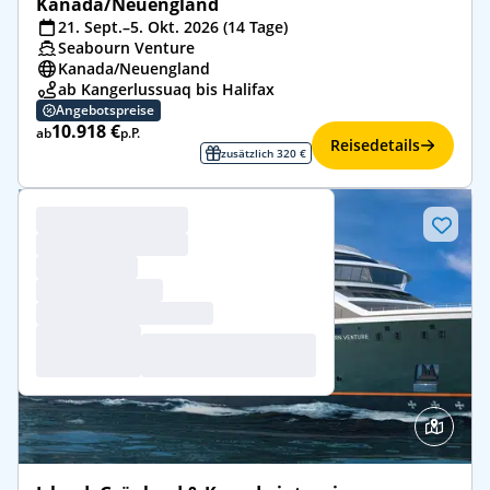
Kanada/Neuengland
21. Sept.–5. Okt. 2026 (14 Tage)
Seabourn Venture
Kanada/​Neuengland
ab Kangerlussuaq bis Halifax
Angebotspreise
10.918 €
ab
p.P.
Reisedetails
zusätzlich 320 €