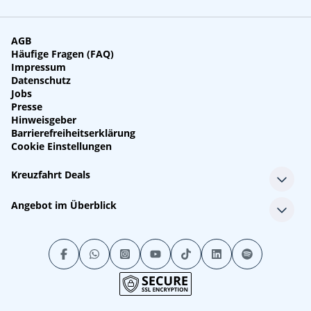
AGB
Häufige Fragen (FAQ)
Impressum
Datenschutz
Jobs
Presse
Hinweisgeber
Barrierefreiheitserklärung
Cookie Einstellungen
Kreuzfahrt Deals
Single-Kreuzfahrten
Angebot im Überblick
Kreuzfahrt mit Kindern
Last Minute Kreuzfahrten
Alle Reedereien
Minikreuzfahrten
Alle Schiffe
Stornokabinen
Alle Reiseziele
Luxuskreuzfahrten
Kreuzfahrtpakete
Kreuzfahrten mit Flug