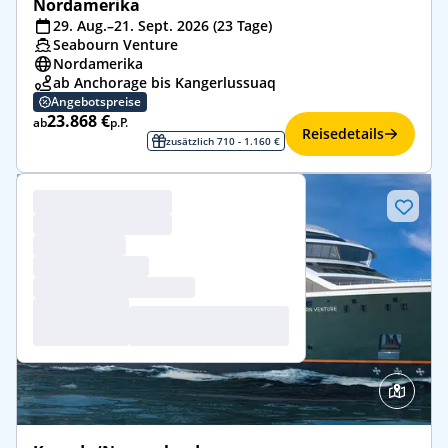
Nordamerika
29. Aug.–21. Sept. 2026 (23 Tage)
Seabourn Venture
Nordamerika
ab Anchorage bis Kangerlussuaq
Angebotspreise
23.868 €
ab
p.P.
Reisedetails
zusätzlich 710 - 1.160 €