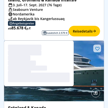
Island, Grönland & Kanada intensiv
3. Juli–17. Sept. 2027 (76 Tage)
Seabourn Venture
Nordamerika
ab Reykjavik bis Kangerlussuaq
Angebotspreise
85.678 €
ab
p.P.
Reisedetails
zusätzlich 2.570 €
Grönland & Kanada