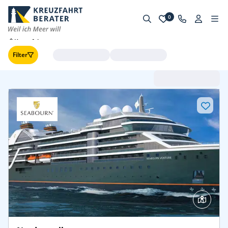
0
Kreuzfahrten
Filter
Abfahrt (frühste zuerst