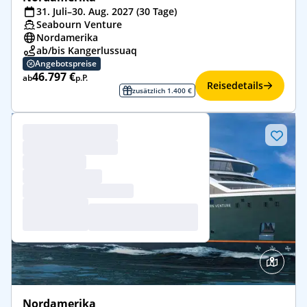
31. Juli–30. Aug. 2027 (30 Tage)
Seabourn Venture
Nordamerika
ab/bis Kangerlussuaq
Angebotspreise
46.797 €
ab
p.P.
Reisedetails
zusätzlich 1.400 €
Nordamerika