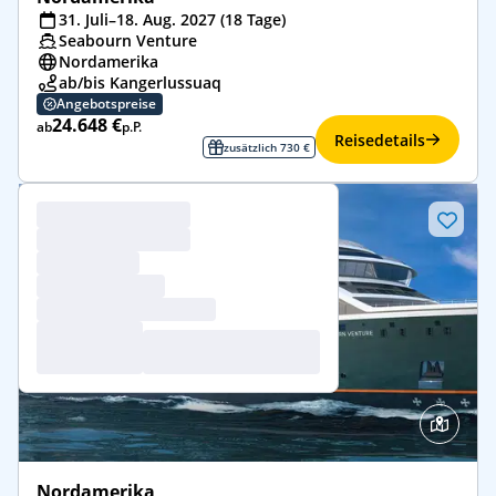
31. Juli–18. Aug. 2027 (18 Tage)
Seabourn Venture
Nordamerika
ab/bis Kangerlussuaq
Angebotspreise
24.648 €
ab
p.P.
Reisedetails
zusätzlich 730 €
Nordamerika