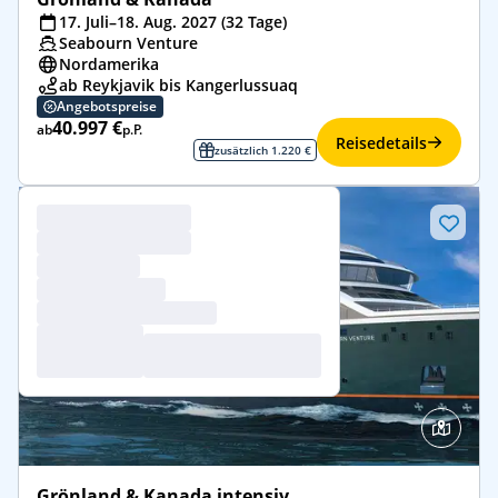
17. Juli–18. Aug. 2027 (32 Tage)
Seabourn Venture
Nordamerika
ab Reykjavik bis Kangerlussuaq
Angebotspreise
40.997 €
ab
p.P.
Reisedetails
zusätzlich 1.220 €
Grönland & Kanada intensiv