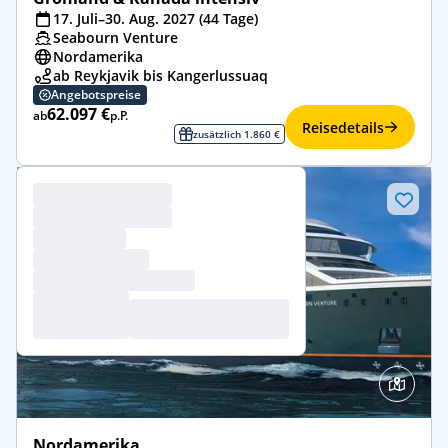
17. Juli–30. Aug. 2027 (44 Tage)
Seabourn Venture
Nordamerika
ab Reykjavik bis Kangerlussuaq
Angebotspreise
62.097 €
ab
p.P.
Reisedetails
zusätzlich 1.860 €
Nordamerika