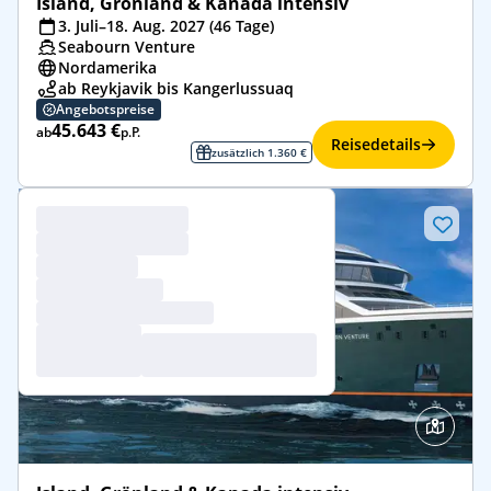
Island, Grönland & Kanada intensiv
3. Juli–18. Aug. 2027 (46 Tage)
Seabourn Venture
Nordamerika
ab Reykjavik bis Kangerlussuaq
Angebotspreise
45.643 €
ab
p.P.
Reisedetails
zusätzlich 1.360 €