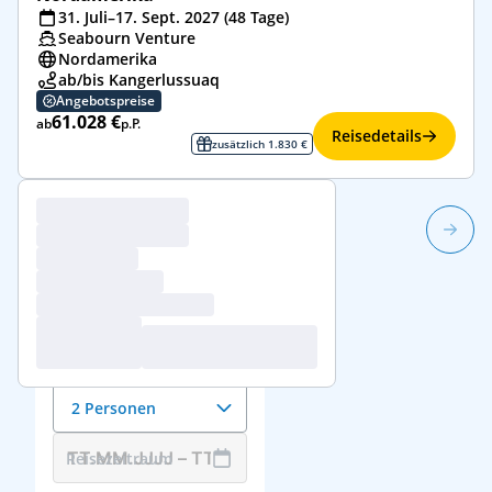
31. Juli–17. Sept. 2027 (48 Tage)
Seabourn Venture
Nordamerika
ab/bis Kangerlussuaq
Angebotspreise
61.028 €
ab
p.P.
Reisedetails
zusätzlich 1.830 €
1/7
Reisedaten &
Reisende
Anzahl der Reisenden
2 Personen
Reisezeitraum