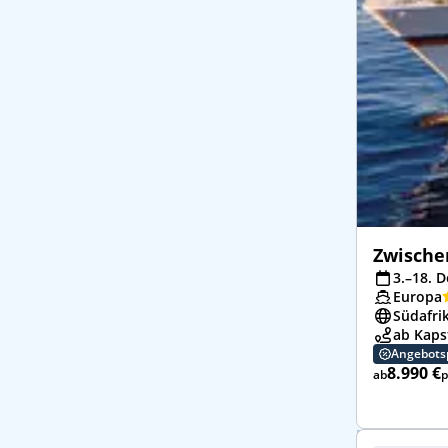
Zwische
3.–18. D
Europa
Südafri
ab Kaps
Angebots
8.990 €
ab
p