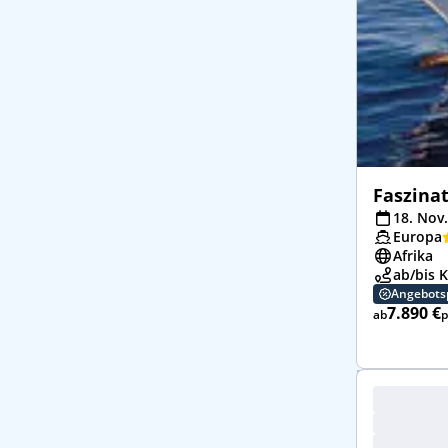
Faszinat
18. Nov.
Europa
Afrika
ab/bis 
Angebots
7.890 €
ab
p