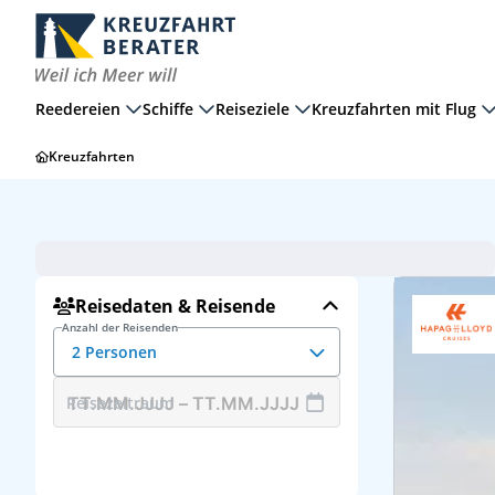
Reedereien
Schiffe
Reiseziele
Kreuzfahrten mit Flug
Kreuzfahrten
Suche zurückse
Afrika
2 Erwachsene
Europa
Reisedaten & Reisende
Anzahl der Reisenden
2 Personen
Reisezeitraum