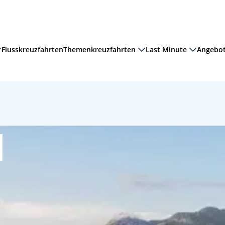
Flusskreuzfahrten
Themenkreuzfahrten
Last Minute
Angebo
tzen