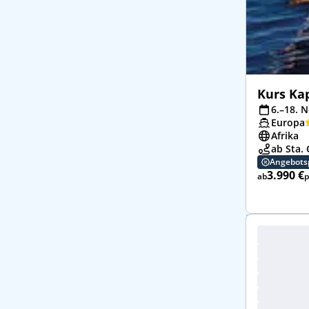
Kurs Kap
6.–18. N
Europa
Afrika
ab Sta.
Angebots
3.990 €
ab
p