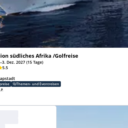
ion südliches Afrika /Golfreise
–3. Dez. 2027 (15 Tage)
5.5
Kapstadt
preise
Themen- und Eventreisen
.P.