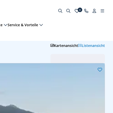
0
te
Service & Vorteile
Kartenansicht
Listenansicht
Abfahrt (frühste zuerst)