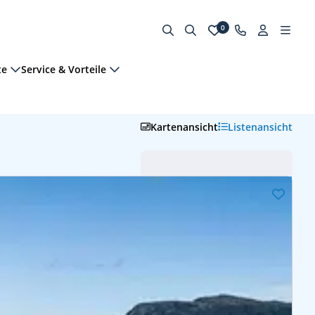
0
te
Service & Vorteile
Kartenansicht
Listenansicht
Abfahrt (frühste zuerst)