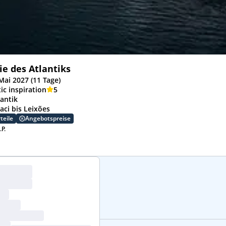
e des Atlantiks
Mai 2027 (11 Tage)
ic inspiration
5
lantik
aci bis Leixões
teile
Angebotspreise
.P.