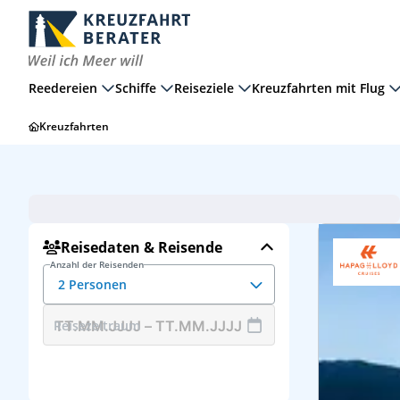
Reedereien
Schiffe
Reiseziele
Kreuzfahrten mit Flug
Kreuzfahrten
Transatlantik
2 Erwachsene
Hanseatic inspiration
Reisedaten & Reisende
Anzahl der Reisenden
2 Personen
Reisezeitraum