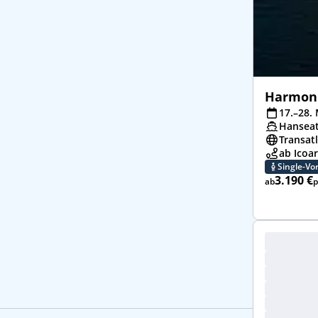
Harmoni
17.–28. 
Hanseat
Transat
ab Icoar
Single-Vor
3.190 €
ab
p