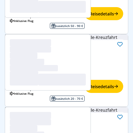
Familienangebote
2.479 € p.P.
-9%
Reisedetails
2.239 €
ab
p.P.
Inklusive Flug
zusätzlich 50 - 90 €
Norwegische Fjorde
21.–28. Mai 2027 (7 Tage)
Costa Diadema
Norwegische Fjorde
ab/bis Kiel
Familienangebote
1.249 € p.P.
-9%
Reisedetails
1.129 €
ab
p.P.
Inklusive Flug
zusätzlich 20 - 70 €
Norwegische Fjorde
28. Mai–4. Juni 2027 (7 Tage)
Costa Diadema