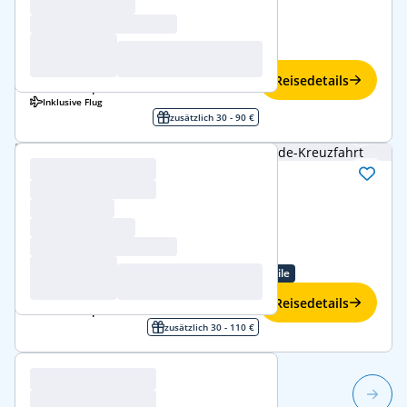
Norwegische Fjorde
ab/bis Kiel
Familienangebote
1.299 € p.P.
-9%
Reisedetails
1.179 €
ab
p.P.
Inklusive Flug
zusätzlich 30 - 90 €
Norwegische Fjorde
29. Mai–9. Juni 2027 (11 Tage)
Costa Favolosa
Norwegische Fjorde
ab/bis Hamburg
Familienangebote
Treueprogramm-Vorteile
1.589 € p.P.
-11%
Reisedetails
1.409 €
ab
p.P.
zusätzlich 30 - 110 €
1/3