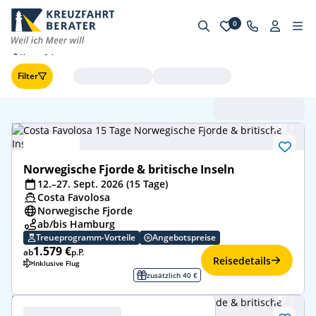
0
Kreuzfahrten
Filter
Abfahrt (frühste zuerst
Norwegische Fjorde & britische Inseln
12.–27. Sept. 2026 (15 Tage)
Costa Favolosa
Norwegische Fjorde
ab/bis Hamburg
Treueprogramm-Vorteile
Angebotspreise
1.579 €
ab
p.P.
Reisedetails
Inklusive Flug
zusätzlich 40 €