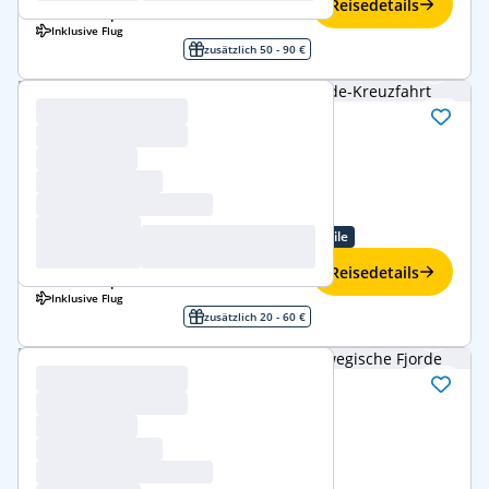
Reisedetails
2.079 €
ab
p.P.
Inklusive Flug
zusätzlich 50 - 90 €
Norwegische Fjorde
7.–14. Mai 2027 (7 Tage)
Costa Diadema
Norwegische Fjorde
ab/bis Kiel
Familienangebote
Treueprogramm-Vorteile
1.159 € p.P.
-10%
Reisedetails
1.039 €
ab
p.P.
Inklusive Flug
zusätzlich 20 - 60 €
Ostsee und norwegische Fjorde
14.–28. Mai 2027 (14 Tage)
Costa Diadema
Ostsee
ab/bis Kiel