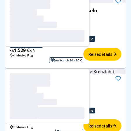
Norwegische Fjorde & britische Inseln
20. Sept.–5. Okt. 2026 (15 Tage)
Costa Favolosa
Norwegische Fjorde
ab/bis Hamburg
Familienangebote
Treueprogramm-Vorteile
Angebotspreise
1.529 €
ab
p.P.
Reisedetails
Inklusive Flug
zusätzlich 30 - 80 €
Norwegische Fjorde
27. Sept.–5. Okt. 2026 (8 Tage)
Costa Favolosa
Norwegische Fjorde
ab/bis Hamburg
Familienangebote
Treueprogramm-Vorteile
Angebotspreise
1.219 €
ab
p.P.
Reisedetails
Inklusive Flug