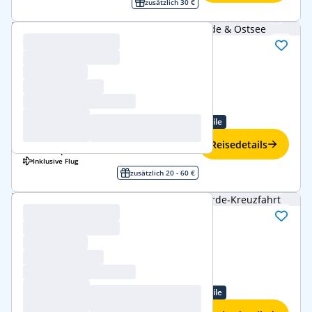
zusätzlich 30 €
Norwegische Fjorde & Ostsee
30. Apr.–7. Mai 2027 (7 Tage)
Costa Diadema
Norwegische Fjorde
ab/bis Kiel
Familienangebote
Treueprogramm-Vorteile
999 € p.P.
-13%
Reisedetails
869 €
ab
p.P.
Inklusive Flug
zusätzlich 20 - 60 €
Norwegische Fjorde
7.–21. Mai 2027 (14 Tage)
Costa Diadema
Norwegische Fjorde
ab/bis Kiel
Familienangebote
Treueprogramm-Vorteile
2.319 € p.P.
-10%