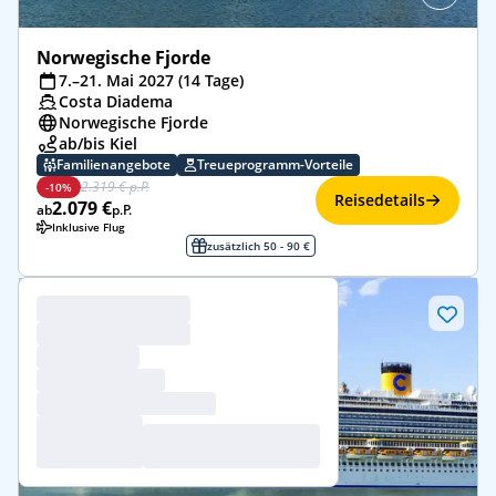
Norwegische Fjorde
7.–21. Mai 2027 (14 Tage)
Costa Diadema
Norwegische Fjorde
ab/bis Kiel
Familienangebote
Treueprogramm-Vorteile
2.319 € p.P.
-10%
Reisedetails
2.079 €
ab
p.P.
Inklusive Flug
zusätzlich 50 - 90 €