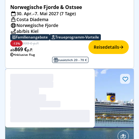
Norwegische Fjorde & Ostsee
30. Apr.–7. Mai 2027 (7 Tage)
Costa Diadema
Norwegische Fjorde
ab/bis Kiel
Familienangebote
Treueprogramm-Vorteile
999 € p.P.
-13%
Reisedetails
869 €
ab
p.P.
Inklusive Flug
zusätzlich 20 - 70 €