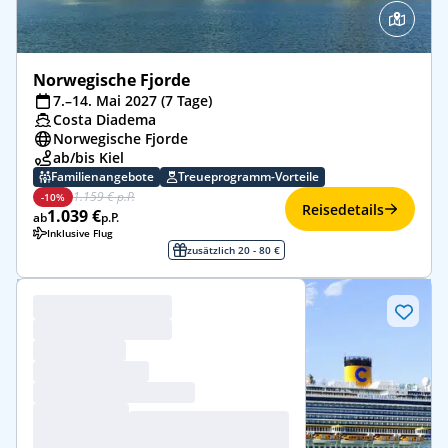
Norwegische Fjorde
7.–14. Mai 2027 (7 Tage)
Costa Diadema
Norwegische Fjorde
ab/bis Kiel
Familienangebote
Treueprogramm-Vorteile
1.159 € p.P.
-10%
Reisedetails
1.039 €
ab
p.P.
Inklusive Flug
zusätzlich 20 - 80 €