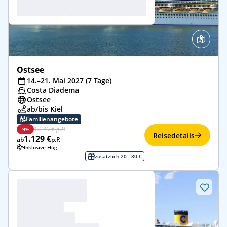
Ostsee
14.–21. Mai 2027 (7 Tage)
Costa Diadema
Ostsee
ab/bis Kiel
Familienangebote
1.249 € p.P.
-9%
Reisedetails
1.129 €
ab
p.P.
Inklusive Flug
zusätzlich 20 - 80 €