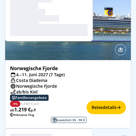
Norwegische Fjorde
4.–11. Juni 2027 (7 Tage)
Costa Diadema
Norwegische Fjorde
ab/bis Kiel
Familienangebote
1.349 € p.P.
-9%
Reisedetails
1.219 €
ab
p.P.
Inklusive Flug
zusätzlich 30 - 90 €