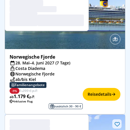
Norwegische Fjorde
28. Mai–4. Juni 2027 (7 Tage)
Costa Diadema
Norwegische Fjorde
ab/bis Kiel
Familienangebote
1.299 € p.P.
-9%
Reisedetails
1.179 €
ab
p.P.
Inklusive Flug
zusätzlich 30 - 90 €