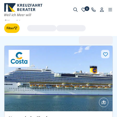
0
Kreuzfahrten
Filter
Abfahrt (frühste zuerst