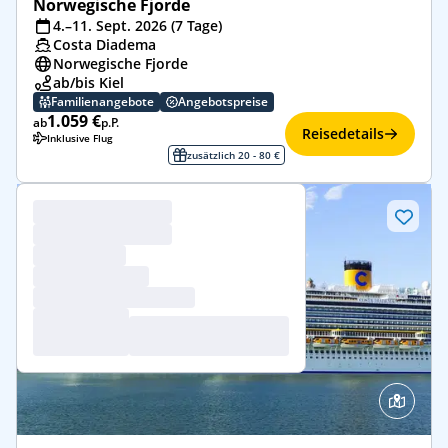
Norwegische Fjorde
4.–11. Sept. 2026 (7 Tage)
Costa Diadema
Norwegische Fjorde
ab/bis Kiel
Familienangebote
Angebotspreise
1.059 €
ab
p.P.
Reisedetails
Inklusive Flug
zusätzlich 20 - 80 €