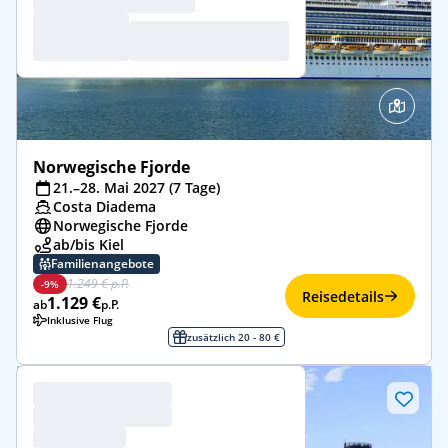
Norwegische Fjorde
21.–28. Mai 2027 (7 Tage)
Costa Diadema
Norwegische Fjorde
ab/bis Kiel
Familienangebote
1.249 € p.P.
-9%
Reisedetails
1.129 €
ab
p.P.
Inklusive Flug
zusätzlich 20 - 80 €