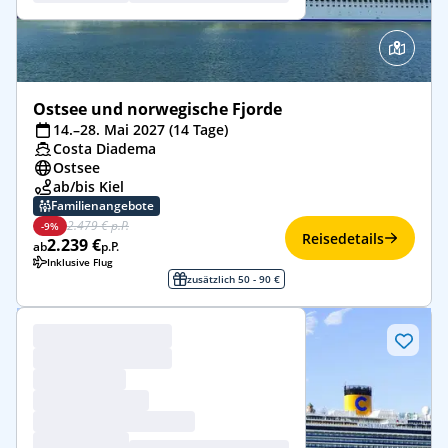
Ostsee und norwegische Fjorde
14.–28. Mai 2027 (14 Tage)
Costa Diadema
Ostsee
ab/bis Kiel
Familienangebote
2.479 € p.P.
-9%
Reisedetails
2.239 €
ab
p.P.
Inklusive Flug
zusätzlich 50 - 90 €