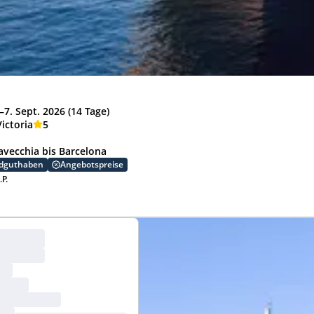
–7. Sept. 2026 (14 Tage)
ictoria
5
tavecchia bis Barcelona
rdguthaben
Angebotspreise
.P.