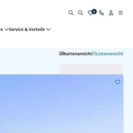
0
te
Service & Vorteile
Kartenansicht
Listenansicht
Abfahrt (frühste zuerst)