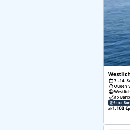
Westlic
7.–14. S
Queen V
Westlic
ab Barc
Extra-Bo
1.100 €
ab
p