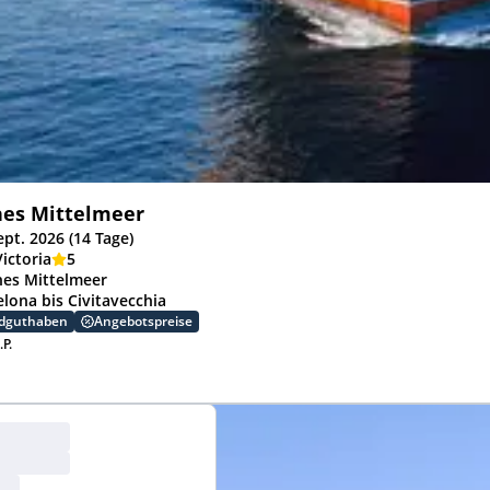
hes Mittelmeer
ept. 2026 (14 Tage)
ictoria
5
hes Mittelmeer
elona bis Civitavecchia
rdguthaben
Angebotspreise
.P.