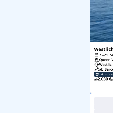
Westlic
7.–21. S
Queen V
Westlic
ab Barc
Extra-Bo
2.030 €
ab
p