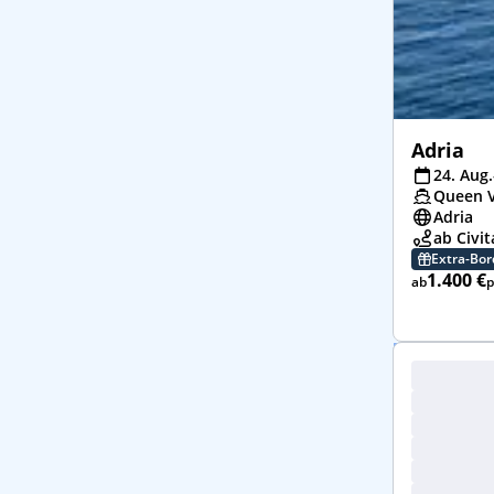
Adria
24. Aug.
Queen V
Adria
ab Civi
Extra-Bo
1.400 €
ab
p