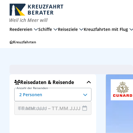
Reedereien
Schiffe
Reiseziele
Kreuzfahrten mit Flug
Kreuzfahrten
Suche zurücksetzen
2 Erwachsene
Queen Victoria
Reisedaten & Reisende
Anzahl der Reisenden
2 Personen
Reisezeitraum