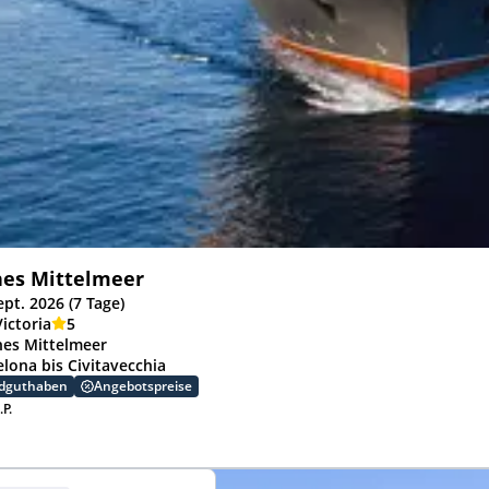
hes Mittelmeer
ept. 2026 (7 Tage)
ictoria
5
hes Mittelmeer
elona bis Civitavecchia
rdguthaben
Angebotspreise
.P.