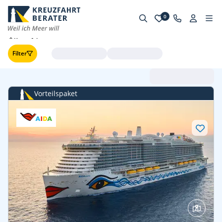
0
Kreuzfahrten
Filter
Abfahrt (frühste zuerst
Vorteilspaket