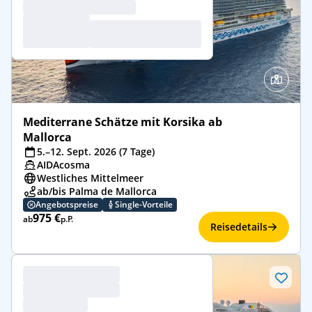
Mediterrane Schätze mit Korsika ab
Mallorca
5.–12. Sept. 2026 (7 Tage)
AIDAcosma
Westliches Mittelmeer
ab/bis Palma de Mallorca
Angebotspreise
Single-Vorteile
975 €
ab
p.P.
Reisedetails