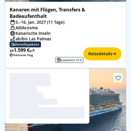
Kanaren mit Flügen, Transfers &
Badeaufenthalt
5.–16. Jan. 2027 (11 Tage)
AIDAcosma
Kanarische Inseln
ab/bis Las Palmas
Vorteilspakete
1.599 €
ab
p.P.
Reisedetails
Inklusive Flug
zusätzlich 10 €