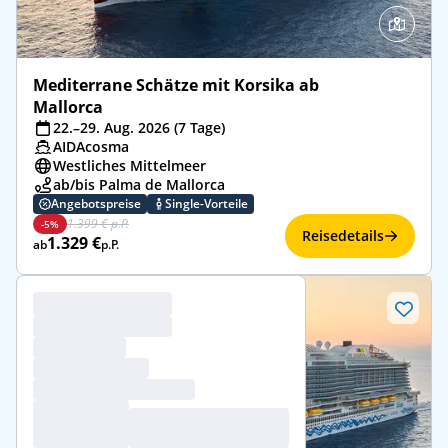
Mediterrane Schätze mit Korsika ab
Mallorca
22.–29. Aug. 2026 (7 Tage)
AIDAcosma
Westliches Mittelmeer
ab/bis Palma de Mallorca
Angebotspreise
Single-Vorteile
1.399 € p.P.
-5%
Reisedetails
1.329 €
ab
p.P.