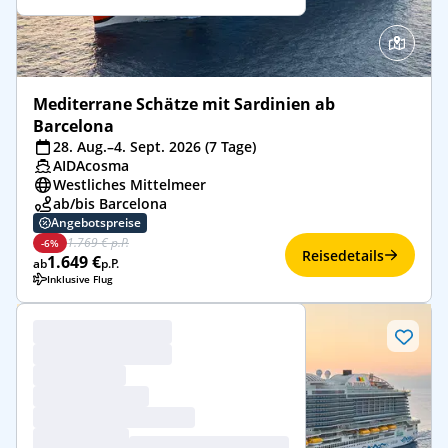
Mediterrane Schätze mit Sardinien ab
Barcelona
28. Aug.–4. Sept. 2026 (7 Tage)
AIDAcosma
Westliches Mittelmeer
ab/bis Barcelona
Angebotspreise
1.769 € p.P.
-6%
Reisedetails
1.649 €
ab
p.P.
Inklusive Flug