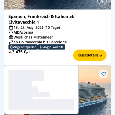
Spanien, Frankreich & Italien ab
Civitavecchia 1
18.–28. Aug. 2026 (10 Tage)
AIDAcosma
Westliches Mittelmeer
ab Civitavecchia bis Barcelona
Angebotspreise
Single-Vorteile
3.475 €
ab
p.P.
Reisedetails