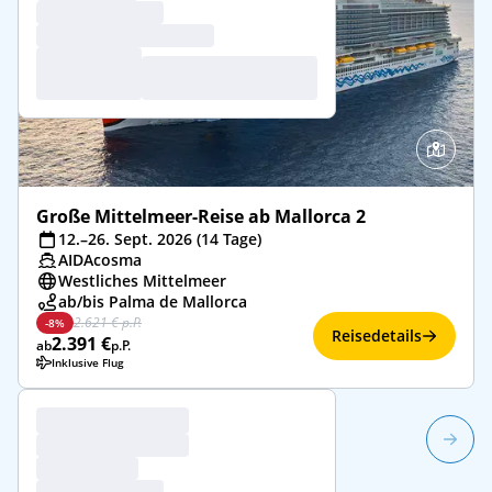
Große Mittelmeer-Reise ab Mallorca 2
12.–26. Sept. 2026 (14 Tage)
AIDAcosma
Westliches Mittelmeer
ab/bis Palma de Mallorca
2.621 € p.P.
-8%
Reisedetails
2.391 €
ab
p.P.
Inklusive Flug
1/38