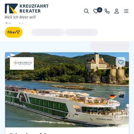
0
Kreuzfahrten
Filter
Abfahrt (frühste zuerst