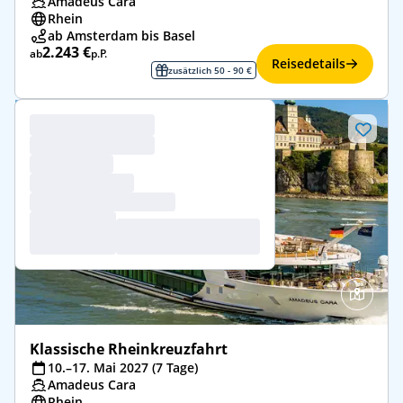
Amadeus Cara
Rhein
ab Amsterdam bis Basel
2.243 €
ab
p.P.
Reisedetails
zusätzlich 50 - 90 €
Klassische Rheinkreuzfahrt
10.–17. Mai 2027 (7 Tage)
Amadeus Cara
Rhein