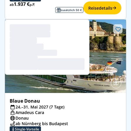
1.937 €
ab
p.P.
Reisedetails
zusätzlich 50 €
Blaue Donau
24.–31. Mai 2027 (7 Tage)
Amadeus Cara
Donau
ab Nürnberg bis Budapest
Single-Vorteile