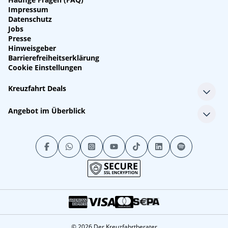
Impressum
Datenschutz
Jobs
Presse
Hinweisgeber
Barrierefreiheitserklärung
Cookie Einstellungen
Kreuzfahrt Deals
Single-Kreuzfahrten
Angebot im Überblick
Kreuzfahrt mit Kindern
Last Minute Kreuzfahrten
Alle Reedereien
Minikreuzfahrten
Alle Schiffe
Stornokabinen
Alle Reiseziele
Luxuskreuzfahrten
Kreuzfahrtpakete
Kreuzfahrten mit Flug
© 2026 Der Kreuzfahrtberater