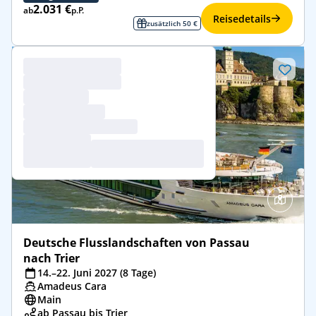
2.031 €
ab
p.P.
Reisedetails
zusätzlich 50 €
Deutsche Flusslandschaften von Passau
nach Trier
14.–22. Juni 2027 (8 Tage)
Amadeus Cara
Main
ab Passau bis Trier