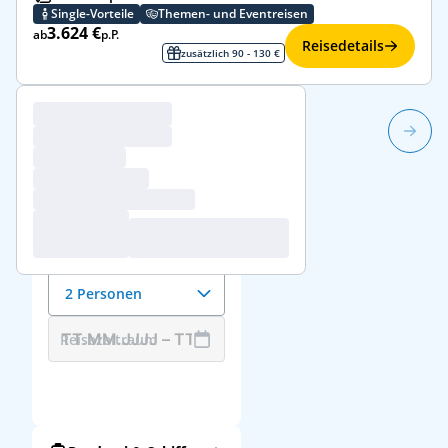
Single-Vorteile
Themen- und Eventreisen
3.624 €
ab
p.P.
Reisedetails
zusätzlich 90 - 130 €
1/2
Reisedaten &
Reisende
Anzahl der Reisenden
2 Personen
Reisezeitraum