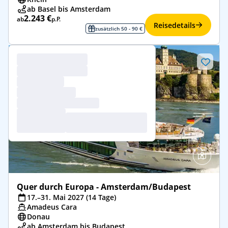
ab Basel bis Amsterdam
2.243 €
ab
p.P.
Reisedetails
zusätzlich 50 - 90 €
Quer durch Europa - Amsterdam/Budapest
17.–31. Mai 2027 (14 Tage)
Amadeus Cara
Donau
ab Amsterdam bis Budapest