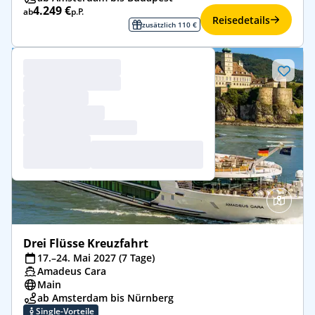
4.249 €
ab
p.P.
Reisedetails
zusätzlich 110 €
Drei Flüsse Kreuzfahrt
17.–24. Mai 2027 (7 Tage)
Amadeus Cara
Main
ab Amsterdam bis Nürnberg
Single-Vorteile