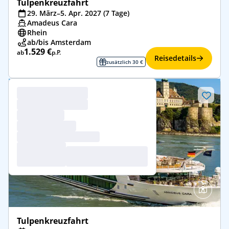
Tulpenkreuzfahrt
29. März–5. Apr. 2027 (7 Tage)
Amadeus Cara
Rhein
ab/bis Amsterdam
1.529 €
ab
p.P.
Reisedetails
zusätzlich 30 €
Tulpenkreuzfahrt