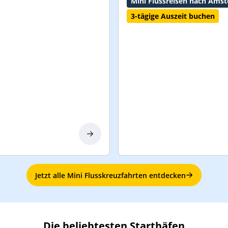
Mini Flussreisen nach Ams
3-tägige Auszeit buchen
Jetzt alle Mini Flusskreuzfahrten entdecken
Die beliebtesten Starthäfen