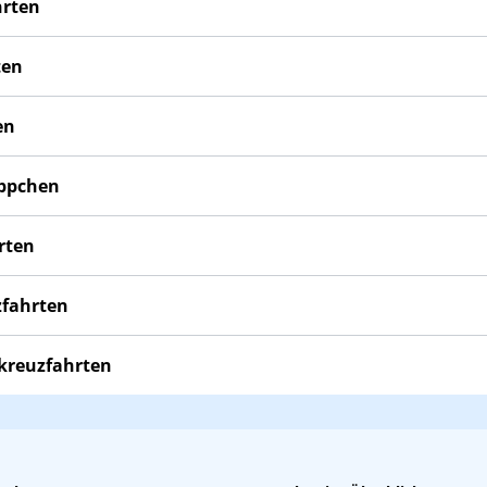
hrten
ten
en
äppchen
rten
zfahrten
skreuzfahrten