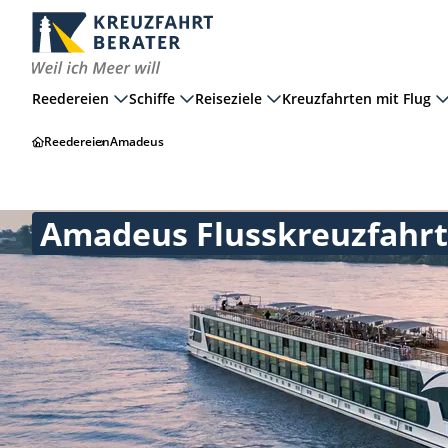
Reedereien
Schiffe
Reiseziele
Kreuzfahrten mit Flug
Reedereien
Amadeus
Amadeus Flusskreuzfahr