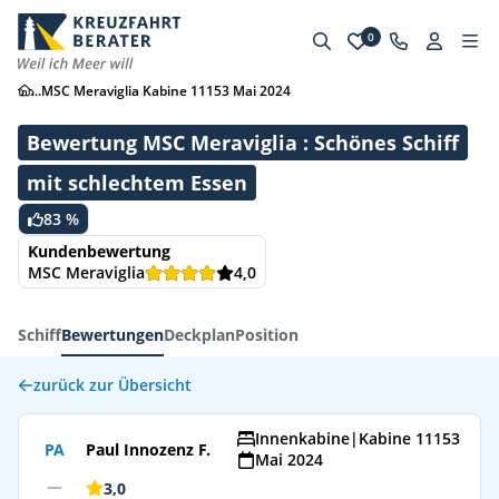
0
...
MSC Meraviglia Kabine 11153 Mai 2024
Bewertung MSC Meraviglia : Schönes Schiff
mit schlechtem Essen
83 %
Kundenbewertung
MSC Meraviglia
4,0
Schiff
Bewertungen
Deckplan
Position
zurück zur Übersicht
Innenkabine
|
Kabine 11153
PA
Paul Innozenz F.
Mai 2024
3,0