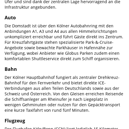
Ufer und sind dank der zentralen Lage hervorragend an die
Infrastruktur angebunden.
Auto
Die Domstadt ist über den Kölner Autobahnring mit den
Anbindungen A1, A3 und A4 aus allen Himmelsrichtungen
unkompliziert erreichbar und führt Gäste direkt ins Zentrum.
Für Kreuzfahrtgäste stehen spezialisierte Park-&-Cruise-
Angebote sowie bewachte Parkhäuser in Hafennähe zur
Verfügung, wobei Anbieter wie Globus Parken zudem einen
komfortablen Shuttleservice direkt zum Schiff organisieren.
Bahn
Der Kölner Hauptbahnhof fungiert als zentraler Drehkreuz-
Bahnhof für den Fernverkehr und bietet direkte ICE-
Verbindungen aus allen Teilen Deutschlands sowie aus der
Schweiz und Österreich. Von den Gleisen erreichen Reisende
die Schiffsanleger am Rheinufer je nach Liegeplatz in
wenigen Gehminuten oder nutzen für den Gepäcktransport
eine kurze Taxifahrt von rund fünf Minuten.
Flugzeug
Der Flughafen Köln/Bonn (CGN) liegt lediglich 15 Kilometer