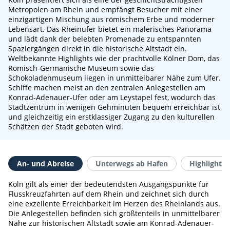
Metropolen am Rhein und empfängt Besucher mit einer
einzigartigen Mischung aus römischem Erbe und moderner
Lebensart. Das Rheinufer bietet ein malerisches Panorama
und lädt dank der belebten Promenade zu entspannten
Spaziergängen direkt in die historische Altstadt ein.
Weltbekannte Highlights wie der prachtvolle Kölner Dom, das
Römisch-Germanische Museum sowie das
Schokoladenmuseum liegen in unmittelbarer Nähe zum Ufer.
Schiffe machen meist an den zentralen Anlegestellen am
Konrad-Adenauer-Ufer oder am Leystapel fest, wodurch das
Stadtzentrum in wenigen Gehminuten bequem erreichbar ist
und gleichzeitig ein erstklassiger Zugang zu den kulturellen
Schätzen der Stadt geboten wird.
An- und Abreise
Unterwegs ab Hafen
Highlights 
Köln gilt als einer der bedeutendsten Ausgangspunkte für
Flusskreuzfahrten auf dem Rhein und zeichnet sich durch
eine exzellente Erreichbarkeit im Herzen des Rheinlands aus.
Die Anlegestellen befinden sich größtenteils in unmittelbarer
Nähe zur historischen Altstadt sowie am Konrad-Adenauer-