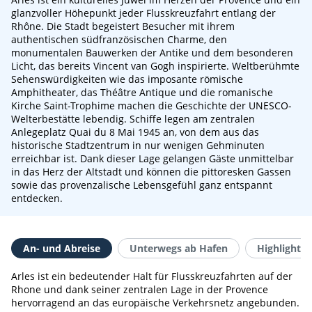
glanzvoller Höhepunkt jeder Flusskreuzfahrt entlang der
Rhône. Die Stadt begeistert Besucher mit ihrem
authentischen südfranzösischen Charme, den
monumentalen Bauwerken der Antike und dem besonderen
Licht, das bereits Vincent van Gogh inspirierte. Weltberühmte
Sehenswürdigkeiten wie das imposante römische
Amphitheater, das Théâtre Antique und die romanische
Kirche Saint-Trophime machen die Geschichte der UNESCO-
Welterbestätte lebendig. Schiffe legen am zentralen
Anlegeplatz Quai du 8 Mai 1945 an, von dem aus das
historische Stadtzentrum in nur wenigen Gehminuten
erreichbar ist. Dank dieser Lage gelangen Gäste unmittelbar
in das Herz der Altstadt und können die pittoresken Gassen
sowie das provenzalische Lebensgefühl ganz entspannt
entdecken.
An- und Abreise
Unterwegs ab Hafen
Highlights 
Arles ist ein bedeutender Halt für Flusskreuzfahrten auf der
Rhone und dank seiner zentralen Lage in der Provence
hervorragend an das europäische Verkehrsnetz angebunden.