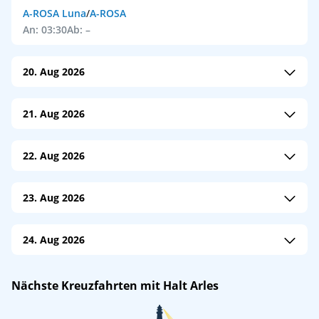
A-ROSA Luna
/
A-ROSA
An: 03:30
Ab: –
20. Aug 2026
A-ROSA Luna
/
A-ROSA
21. Aug 2026
An: –
Ab: 09:00
M/S Bijou du Rhône
/
nicko cruises
22. Aug 2026
An: 05:30
Ab: –
M/S Bijou du Rhône
/
nicko cruises
23. Aug 2026
An: –
Ab: 08:30
VIVA Voyage
/
VIVA Cruises
24. Aug 2026
An: 20:30
Ab: –
VIVA Voyage
/
VIVA Cruises
Nächste Kreuzfahrten mit Halt Arles
An: –
Ab: 18:00