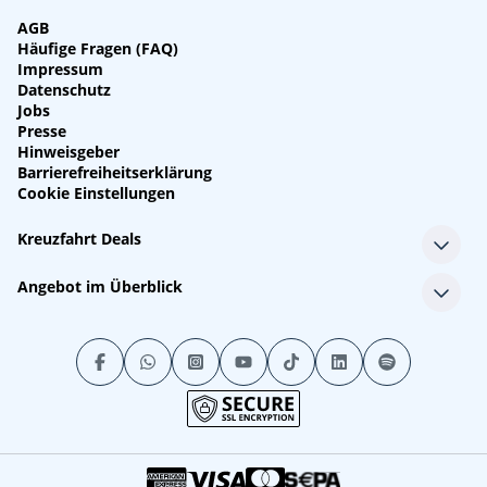
AGB
Häufige Fragen (FAQ)
Impressum
Datenschutz
Jobs
Presse
Hinweisgeber
Barrierefreiheitserklärung
Cookie Einstellungen
Kreuzfahrt Deals
Single-Kreuzfahrten
Angebot im Überblick
Kreuzfahrt mit Kindern
Last Minute Kreuzfahrten
Alle Reedereien
Minikreuzfahrten
Alle Schiffe
Stornokabinen
Alle Reiseziele
Luxuskreuzfahrten
Kreuzfahrtpakete
Kreuzfahrten mit Flug