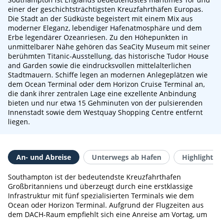
einer der geschichtsträchtigsten Kreuzfahrthäfen Europas.
Die Stadt an der Südküste begeistert mit einem Mix aus
moderner Eleganz, lebendiger Hafenatmosphäre und dem
Erbe legendärer Ozeanriesen. Zu den Höhepunkten in
unmittelbarer Nähe gehören das SeaCity Museum mit seiner
berühmten Titanic-Ausstellung, das historische Tudor House
and Garden sowie die eindrucksvollen mittelalterlichen
Stadtmauern. Schiffe legen an modernen Anlegeplätzen wie
dem Ocean Terminal oder dem Horizon Cruise Terminal an,
die dank ihrer zentralen Lage eine exzellente Anbindung
bieten und nur etwa 15 Gehminuten von der pulsierenden
Innenstadt sowie dem Westquay Shopping Centre entfernt
liegen.
An- und Abreise
Unterwegs ab Hafen
Highlights 
Southampton ist der bedeutendste Kreuzfahrthafen
Großbritanniens und überzeugt durch eine erstklassige
Infrastruktur mit fünf spezialisierten Terminals wie dem
Ocean oder Horizon Terminal. Aufgrund der Flugzeiten aus
dem DACH-Raum empfiehlt sich eine Anreise am Vortag, um