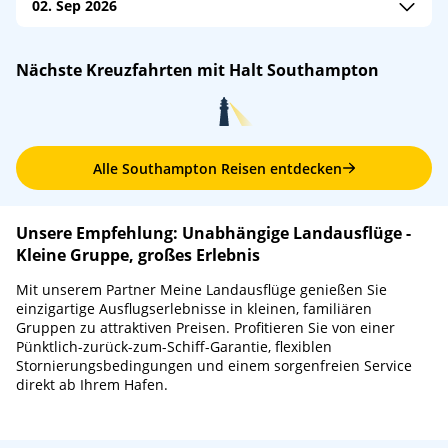
02. Sep 2026
An: 06:30
Ab: 16:00
Arcadia
/
P&O Cruises
Seven Seas Voyager
/
Regent Seven Seas Cruises
Nächste Kreuzfahrten mit Halt Southampton
An: 06:30
Ab: 16:30
An: 07:00
Ab: 17:00
Alle Southampton Reisen entdecken
Unsere Empfehlung: Unabhängige Landausflüge -
Kleine Gruppe, großes Erlebnis
Mit unserem Partner Meine Landausflüge genießen Sie
einzigartige Ausflugserlebnisse in kleinen, familiären
Gruppen zu attraktiven Preisen. Profitieren Sie von einer
Pünktlich-zurück-zum-Schiff-Garantie, flexiblen
Stornierungsbedingungen und einem sorgenfreien Service
direkt ab Ihrem Hafen.