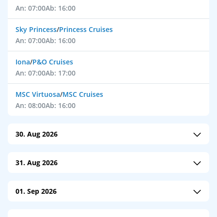
An: 07:00
Ab: 16:00
Sky Princess
/
Princess Cruises
An: 07:00
Ab: 16:00
Iona
/
P&O Cruises
An: 07:00
Ab: 17:00
MSC Virtuosa
/
MSC Cruises
An: 08:00
Ab: 16:00
30. Aug 2026
Arvia
/
P&O Cruises
31. Aug 2026
An: 06:00
Ab: 17:00
Liberty of the Seas
/
Royal Caribbean
Queen Anne
/
Cunard Line
01. Sep 2026
An: 05:30
Ab: 17:00
An: 06:00
Ab: 16:00
Ventura
/
P&O Cruises