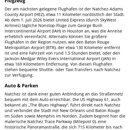
Flugzeug
Der am nächsten gelegene Flughafen ist der Natchez-Adams
County Airport (HEZ), etwa 11 Kilometer nordöstlich der Stadt.
Ab dem 1. Juli 2026 bietet United Express (durch SkyWest
Airlines) tägliche Nonstop-Flüge zum George Bush
Intercontinental Airport (IAH) in Houston an, was die Anreise
erheblich vereinfacht. Alternativ können Sie größere
Flughäfen in der Region nutzen, wie den Baton Rouge
Metropolitan Airport (BTR), der etwa 130 Kilometer entfernt
ist und eine Fahrzeit von rund 1,5 Stunden bietet, oder den
Jackson-Medgar Wiley Evers International Airport (JAN) in
etwa 169 Kilometern Entfernung. Von diesen Flughäfen
stehen bequeme Shuttle- oder Taxi-Transfers nach Natchez
zur Verfügung.
Auto & Parken
Natchez ist dank einer guten Anbindung an das Straßennetz
bequem mit dem Auto erreichbar. Die US Highway 61, auch
bekannt als „The Blues Highway“, führt direkt nach Natchez
und verbindet die Stadt mit New Orleans und Baton Rouge
im Süden sowie Memphis im Norden. Zudem beginnt hier die
malerische Natchez Trace Parkway (Milepost 0), eine
historische Panoramastraße, die sich 715 Kilometer bis nach