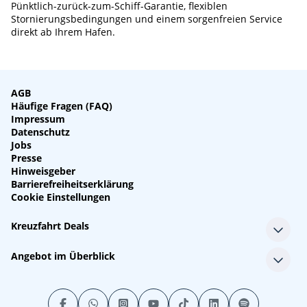
Pünktlich-zurück-zum-Schiff-Garantie, flexiblen
Stornierungsbedingungen und einem sorgenfreien Service
direkt ab Ihrem Hafen.
AGB
Häufige Fragen (FAQ)
Impressum
Datenschutz
Jobs
Presse
Hinweisgeber
Barrierefreiheitserklärung
Cookie Einstellungen
Kreuzfahrt Deals
Single-Kreuzfahrten
Angebot im Überblick
Kreuzfahrt mit Kindern
Last Minute Kreuzfahrten
Alle Reedereien
Minikreuzfahrten
Alle Schiffe
Stornokabinen
Alle Reiseziele