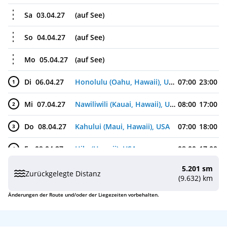
Sa
03.04.27
(auf See)
So
04.04.27
(auf See)
Mo
05.04.27
(auf See)
Di
06.04.27
Honolulu (Oahu, Hawaii), USA
07:00
23:00
1
Mi
07.04.27
Nawiliwili (Kauai, Hawaii), USA
08:00
17:00
2
Do
08.04.27
Kahului (Maui, Hawaii), USA
07:00
18:00
3
Fr
09.04.27
Hilo (Hawaii), USA
08:00
17:00
4
5.201 sm
Sa
10.04.27
(auf See)
Zurückgelegte Distanz
(9.632) km
So
11.04.27
(auf See)
Änderungen der Route und/oder der Liegezeiten vorbehalten.
Mo
12.04.27
(auf See)