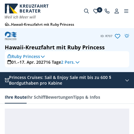
0
...
Hawaii-Kreuzfahrt mit Ruby Princess
ID: R707
Hawaii-Kreuzfahrt mit Ruby Princess
Ruby Princess
01.–17. Apr. 2027
16
Tage
2 Pers.
Princess Cruises: Sail & Enjoy Sale mit bis zu 600 $
Bordguthaben pro Kabine
Ihre Route
Ihr Schiff
Bewertungen
Tipps & Infos
Ihre Route