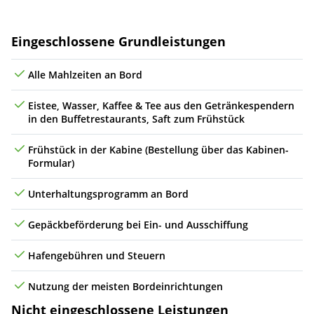
Di
13.04.27
(auf See)
Leistungen
Eingeschlossene Grundleistungen
Mi
14.04.27
(auf See)
Alle Mahlzeiten an Bord
Do
15.04.27
Ensenada, Mexiko
09:00
17:00
5
Eistee, Wasser, Kaffee & Tee aus den Getränkespendern
Fr
16.04.27
(auf See)
in den Buffetrestaurants, Saft zum Frühstück
Sa
17.04.27
San Francisco (Kalifornien), USA
07:00
Frühstück in der Kabine (Bestellung über das Kabinen-
Formular)
Unterhaltungsprogramm an Bord
Gepäckbeförderung bei Ein- und Ausschiffung
Hafengebühren und Steuern
Nutzung der meisten Bordeinrichtungen
Nicht eingeschlossene Leistungen