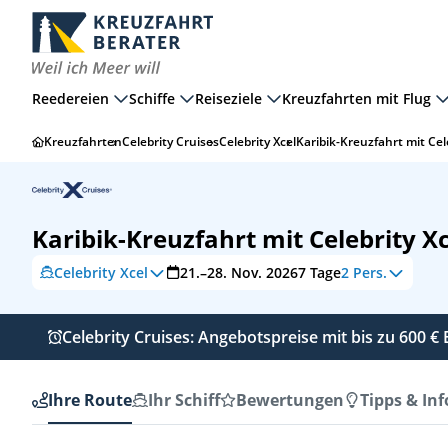
Reedereien
Schiffe
Reiseziele
Kreuzfahrten mit Flug
Kreuzfahrten
Celebrity Cruises
Celebrity Xcel
Karibik-Kreuzfahrt mit Cel
Karibik-Kreuzfahrt mit Celebrity Xc
Celebrity Xcel
21.–28. Nov. 2026
7
Tage
2 Pers.
Celebrity Cruises: Angebotspreise mit bis zu 600 
Ihre Route
Ihr Schiff
Bewertungen
Tipps & Inf