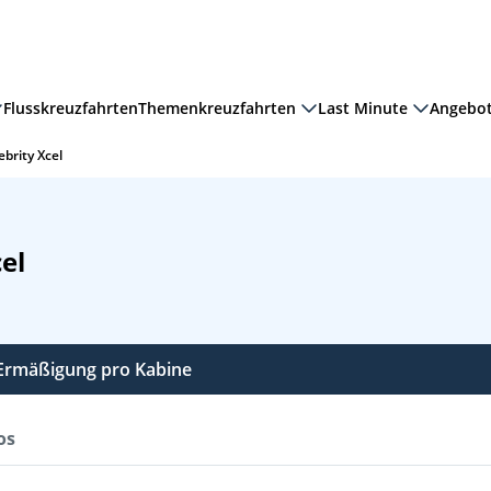
Flusskreuzfahrten
Themenkreuzfahrten
Last Minute
Angebo
ebrity Xcel
el
€ Ermäßigung pro Kabine
os