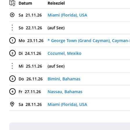
Ihre Route
Datum
Reiseziel
Sa
21.11.26
Miami (Florida), USA
So
22.11.26
(auf See)
Mo
23.11.26
* George Town (Grand Cayman), Cayman-
1
Di
24.11.26
Cozumel, Mexiko
2
Mi
25.11.26
(auf See)
Do
26.11.26
Bimini, Bahamas
3
Fr
27.11.26
Nassau, Bahamas
4
Sa
28.11.26
Miami (Florida), USA