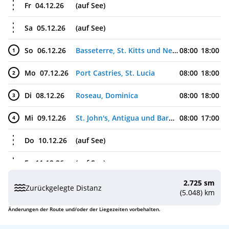
Fr
04.12.26
(auf See)
Sa
05.12.26
(auf See)
So
06.12.26
Basseterre, St. Kitts und Nevis
08:00
18:00
1
Mo
07.12.26
Port Castries, St. Lucia
08:00
18:00
2
Di
08.12.26
Roseau, Dominica
08:00
18:00
3
Mi
09.12.26
St. John's, Antigua und Barbuda
08:00
17:00
4
Do
10.12.26
(auf See)
Fr
11.12.26
(auf See)
2.725 sm
Sa
12.12.26
Fort Lauderdale (Port Everglades), USA
07:00
Zurückgelegte Distanz
(5.048) km
Änderungen der Route und/oder der Liegezeiten vorbehalten.