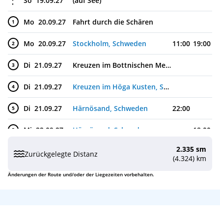
So
19.09.27
(auf See)
Mo
20.09.27
Fahrt durch die Schären
1
Mo
20.09.27
Stockholm, Schweden
11:00
19:00
2
Di
21.09.27
Kreuzen im Bottnischen Meerbusen
3
Di
21.09.27
Kreuzen im Höga Kusten, Schweden
4
Di
21.09.27
Härnösand, Schweden
22:00
5
Mi
22.09.27
Härnösand, Schweden
18:00
5
2.335 sm
Do
23.09.27
Kreuzen im Kvarken-Archipel
6
Zurückgelegte Distanz
(4.324) km
Fr
24.09.27
Luleå, Schweden
08:00
7
Änderungen der Route und/oder der Liegezeiten vorbehalten.
Sa
25.09.27
Luleå, Schweden
7
So
26.09.27
Kemi, Finnland
07:00
22:00
8