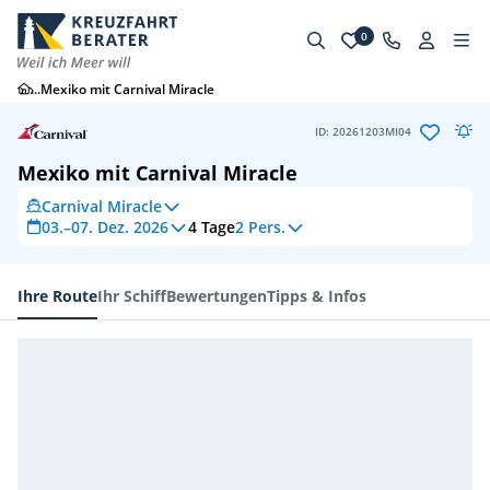
0
...
Mexiko mit Carnival Miracle
ID: 20261203MI04
Mexiko mit Carnival Miracle
Carnival Miracle
03.–07. Dez. 2026
4
Tage
2 Pers.
Ihre Route
Ihr Schiff
Bewertungen
Tipps & Infos
Ihre Route