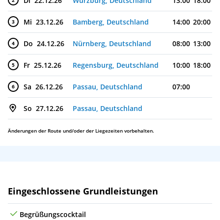
Di
22.12.26
Würzburg, Deutschland
13:00
18:00
2
Mi
23.12.26
Bamberg, Deutschland
14:00
20:00
3
Do
24.12.26
Nürnberg, Deutschland
08:00
13:00
4
Fr
25.12.26
Regensburg, Deutschland
10:00
18:00
5
Sa
26.12.26
Passau, Deutschland
07:00
6
So
27.12.26
Passau, Deutschland
Änderungen der Route und/oder der Liegezeiten vorbehalten.
Leistungen
Eingeschlossene Grundleistungen
Begrüßungscocktail