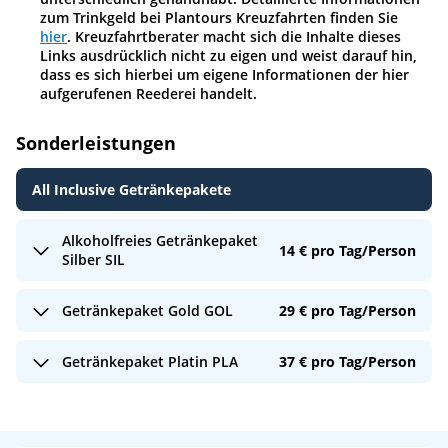
zum Trinkgeld bei Plantours Kreuzfahrten finden Sie
hier
. Kreuzfahrtberater macht sich die Inhalte dieses
Links ausdrücklich nicht zu eigen und weist darauf hin,
dass es sich hierbei um eigene Informationen der hier
aufgerufenen Reederei handelt.
Sonderleistungen
All Inclusive Getränkepakete
Alkoholfreies Getränkepaket
14 € pro Tag/Person
Silber SIL
Getränkepaket Gold GOL
29 € pro Tag/Person
Bars, Buffet-Restaurant und Restaurant: Glasweiser
Ausschank von 10-24 Uhr, Minibar nicht inkludiert:
Getränkepaket Platin PLA
37 € pro Tag/Person
Mineralwasser (still/mit Kohlensäure); Softdrinks
Bars, Buffet-Restaurant und Restaurant: Alle
(z.B. Cola, Cola light, Fanta, Sprite, Bitter Lemon,
Leistungen des alkoholfreien Getränkepakets Silber
Ginger Ale, Tonic Water); verschiedene
und Bier vom Fass/Alster/Radler; Weizenbier;
Fruchtsäfte/Fruchtsaftschorlen; 20 % Rabatt auf
Bars, Buffet-Restaurant und Restaurant: Alle
alkoholfreies Bier / Weizenbier; offene Hausweine
Flaschenweine. Nur vorab für alle Gäste der Kabine
Leistungen des Getränkepakets Gold und Auswahl