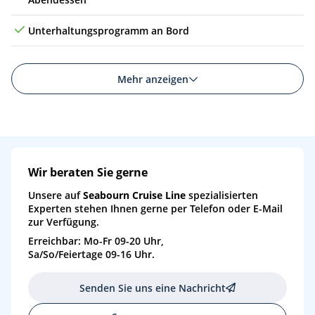
Di
27.04.27
Sevilla (City), Spanien
23:30
9
Unterhaltungsprogramm an Bord
Mi
28.04.27
(auf See)
Do
29.04.27
Leixões, Portugal
09:00
18:00
10
Mehr anzeigen
Fr
30.04.27
Vigo, Spanien
07:00
17:00
11
Sa
01.05.27
(auf See)
So
02.05.27
Brest, Frankreich
07:00
16:00
12
Wir beraten Sie gerne
Unsere auf
Mo
03.05.27
Seabourn Cruise Line
* Saint-Malo, Frankreich
spezialisierten
07:00
17:00
13
Experten stehen Ihnen gerne per Telefon oder E-Mail
zur Verfügung.
Di
04.05.27
Cherbourg, Frankreich
07:00
14:30
14
Erreichbar: Mo-Fr 09-20 Uhr,
Sa/So/Feiertage 09-16 Uhr.
Mi
05.05.27
Rouen, Frankreich
03:30
16:15
15
Senden Sie uns eine Nachricht
Do
06.05.27
(auf See)