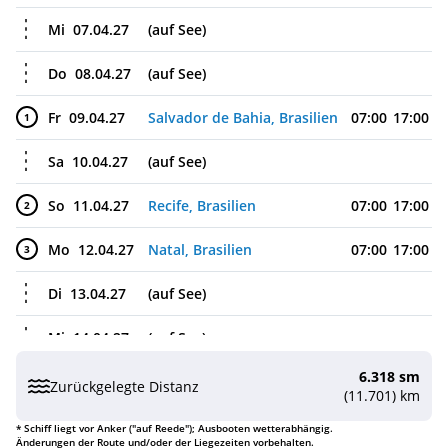
Mi
07.04.27
(auf See)
Do
08.04.27
(auf See)
Fr
09.04.27
Salvador de Bahia, Brasilien
07:00
17:00
1
Sa
10.04.27
(auf See)
So
11.04.27
Recife, Brasilien
07:00
17:00
2
Mo
12.04.27
Natal, Brasilien
07:00
17:00
3
Di
13.04.27
(auf See)
Mi
14.04.27
(auf See)
6.318 sm
Do
15.04.27
(auf See)
Zurückgelegte Distanz
(11.701) km
Fr
16.04.27
(auf See)
* Schiff liegt vor Anker ("auf Reede"); Ausbooten wetterabhängig.
Änderungen der Route und/oder der Liegezeiten vorbehalten.