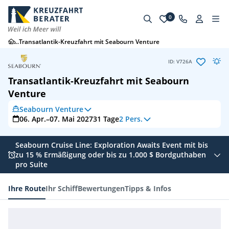
0
...
Transatlantik-Kreuzfahrt mit Seabourn Venture
ID: V726A
Transatlantik-Kreuzfahrt mit Seabourn
Venture
Seabourn Venture
06. Apr.–07. Mai 2027
31
Tage
2 Pers.
Seabourn Cruise Line: Exploration Awaits Event mit bis
zu 15 % Ermäßigung oder bis zu 1.000 $ Bordguthaben
pro Suite
Ihre Route
Ihr Schiff
Bewertungen
Tipps & Infos
Ihre Route