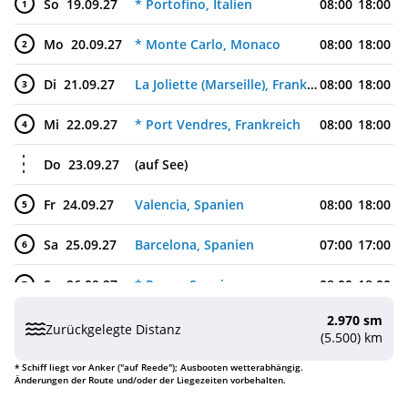
So
19.09.27
* Portofino, Italien
08:00
18:00
1
Mo
20.09.27
* Monte Carlo, Monaco
08:00
18:00
2
Di
21.09.27
La Joliette (Marseille), Frankreich
08:00
18:00
3
Mi
22.09.27
* Port Vendres, Frankreich
08:00
18:00
4
Do
23.09.27
(auf See)
Fr
24.09.27
Valencia, Spanien
08:00
18:00
5
Sa
25.09.27
Barcelona, Spanien
07:00
17:00
6
So
26.09.27
* Roses, Spanien
08:00
18:00
7
2.970 sm
Mo
27.09.27
(auf See)
Zurückgelegte Distanz
(5.500) km
Di
28.09.27
* Sanary-sur-Mer, Frankreich
08:00
18:00
8
* Schiff liegt vor Anker ("auf Reede"); Ausbooten wetterabhängig.
Änderungen der Route und/oder der Liegezeiten vorbehalten.
Mi
29.09.27
* Calvi (Korsika), Frankreich
08:00
18:00
9