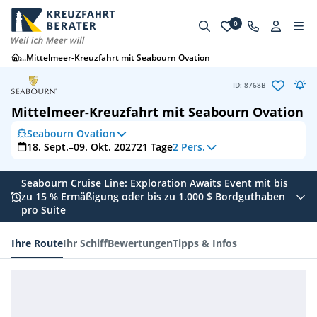
0
...
Mittelmeer-Kreuzfahrt mit Seabourn Ovation
ID: 8768B
Mittelmeer-Kreuzfahrt mit Seabourn Ovation
Seabourn Ovation
18. Sept.–09. Okt. 2027
21
Tage
2 Pers.
Seabourn Cruise Line: Exploration Awaits Event mit bis
zu 15 % Ermäßigung oder bis zu 1.000 $ Bordguthaben
pro Suite
Ihre Route
Ihr Schiff
Bewertungen
Tipps & Infos
Ihre Route