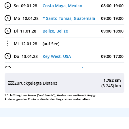
So
09.01.28
Costa Maya, Mexiko
08:00
19:00
2
Mo
10.01.28
* Santo Tomás, Guatemala
09:00
19:00
3
Di
11.01.28
Belize, Belize
09:00
18:00
4
Mi
12.01.28
(auf See)
Do
13.01.28
Key West, USA
09:00
17:00
5
Fr
14.01.28
Ocean Cay MSC Marine Reserve (Privatinsel), Bahamas
09:00
21:00
6
1.752 sm
Sa
15.01.28
Miami (Florida), USA
08:00
Zurückgelegte Distanz
(3.245) km
* Schiff liegt vor Anker ("auf Reede"); Ausbooten wetterabhängig.
Änderungen der Route und/oder der Liegezeiten vorbehalten.