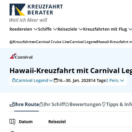
Reedereien
Schiffe
Reiseziele
Kreuzfahrten mit Flug
Kreuzfahrten
Carnival Cruise Line
Carnival Legend
Hawaii-Kreuzfahrt m
Hawaii-Kreuzfahrt mit Carnival L
Carnival Legend
16.–30. Jan. 2028
14
Tage
2 Pers.
Ihre Route
Ihr Schiff
Bewertungen
Tipps & Inf
Ihre Route
Datum
Reiseziel