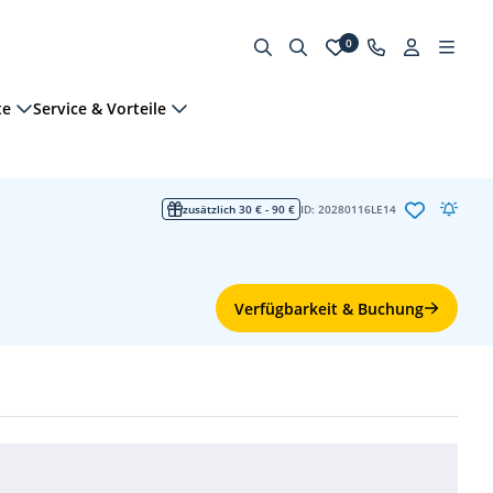
0
te
Service & Vorteile
zusätzlich 30 € - 90 €
ID: 20280116LE14
Verfügbarkeit & Buchung