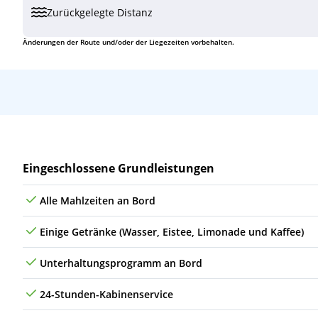
Zurückgelegte Distanz
Do
27.01.28
(auf See)
Änderungen der Route und/oder der Liegezeiten vorbehalten.
Fr
28.01.28
(auf See)
Sa
29.01.28
Ensenada, Mexiko
5
So
30.01.28
Long Beach (Kalifornien), USA
Leistungen
Eingeschlossene Grundleistungen
Alle Mahlzeiten an Bord
Einige Getränke (Wasser, Eistee, Limonade und Kaffee)
Unterhaltungsprogramm an Bord
24-Stunden-Kabinenservice