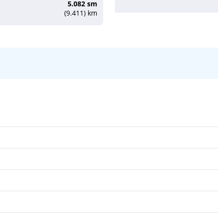
5.082 sm
(9.411) km
15:00
20:00
08:00