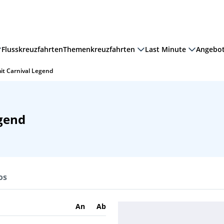
Flusskreuzfahrten
Themenkreuzfahrten
Last Minute
Angebo
it Carnival Legend
egend
os
An
Ab