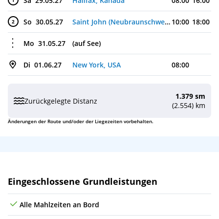
Sa
29.05.27
Halifax, Kanada
08:00
16:00
1
So
30.05.27
Saint John (Neubraunschweig), Kanada
10:00
18:00
2
Mo
31.05.27
(auf See)
Di
01.06.27
New York, USA
08:00
1.379 sm
Zurückgelegte Distanz
(2.554) km
Änderungen der Route und/oder der Liegezeiten vorbehalten.
Leistungen
Eingeschlossene Grundleistungen
Alle Mahlzeiten an Bord