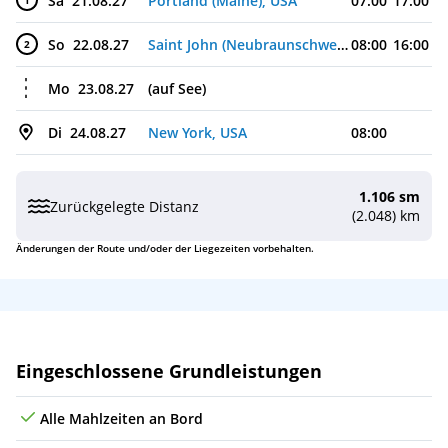
Sa
21.08.27
Portland (Maine), USA
07:00
17:00
1
So
22.08.27
Saint John (Neubraunschweig), Kanada
08:00
16:00
2
Mo
23.08.27
(auf See)
Di
24.08.27
New York, USA
08:00
1.106 sm
Zurückgelegte Distanz
(2.048) km
Änderungen der Route und/oder der Liegezeiten vorbehalten.
Leistungen
Eingeschlossene Grundleistungen
Alle Mahlzeiten an Bord