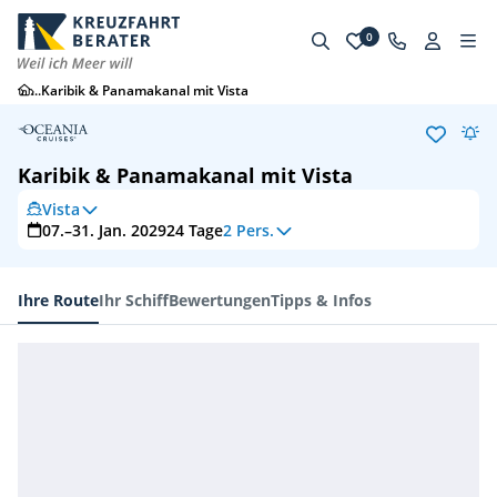
0
...
Karibik & Panamakanal mit Vista
Karibik & Panamakanal mit Vista
Vista
07.–31. Jan. 2029
24
Tage
2 Pers.
Ihre Route
Ihr Schiff
Bewertungen
Tipps & Infos
Ihre Route