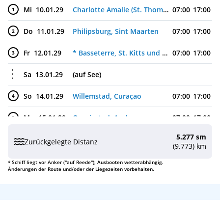
Mi
10.01.29
Charlotte Amalie (St. Thomas), Amerikanische Jungferninseln
07:00
17:00
1
Do
11.01.29
Philipsburg, Sint Maarten
07:00
17:00
2
Fr
12.01.29
* Basseterre, St. Kitts und Nevis
07:00
17:00
3
Sa
13.01.29
(auf See)
So
14.01.29
Willemstad, Curaçao
07:00
17:00
4
Mo
15.01.29
Oranjestad, Aruba
07:00
17:00
5
5.277 sm
Di
16.01.29
(auf See)
Zurückgelegte Distanz
(9.773) km
Mi
17.01.29
Cartagena de Indias, Kolumbien
07:00
13:00
6
* Schiff liegt vor Anker ("auf Reede"); Ausbooten wetterabhängig.
Änderungen der Route und/oder der Liegezeiten vorbehalten.
Do
18.01.29
Fahrt im Panama-Kanal, Panama
7
Do
18.01.29
Panama-Stadt, Panama
18:00
8