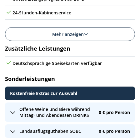
So
28.01.29
San Juan, Puerto Rico
07:00
20:00
15
24-Stunden-Kabinenservice
Mo
29.01.29
(auf See)
Di
30.01.29
(auf See)
Mehr anzeigen
Mi
31.01.29
Miami (Florida), USA
07:00
Zusätzliche Leistungen
Deutschsprachige Speisekarten verfügbar
Sonderleistungen
Kostenfreie Extras zur Auswahl
Offene Weine und Biere während
0 € pro Person
Mittag- und Abendessen DRINKS
Landausflugsguthaben SOBC
0 € pro Person
Für die 1. und 2. Person in der Kabine eine erlesene