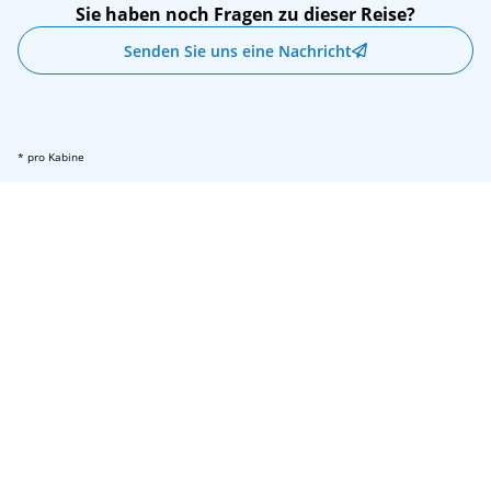
Alle Ausflüge müssen mindestens 14 Tage vor
Sie haben noch Fragen zu dieser Reise?
der Abreise gebucht werden. Nicht genutztes
Senden Sie uns eine Nachricht
Landausflugsguthaben wird automatisch in
ein allgemeines, nicht erstattungsfähiges
Bordguthaben für dieselbe Reise
umgewandelt, das auf dem Bordkonto
ausgewiesen wird.
* pro Kabine