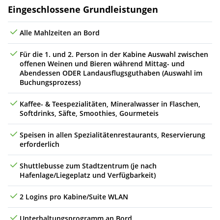
Fr
19.01.29
Panama-Stadt, Panama
8
Leistungen
Eingeschlossene Grundleistungen
Sa
20.01.29
Panama-Stadt, Panama
04:00
8
Alle Mahlzeiten an Bord
Sa
20.01.29
Fahrt im Panama-Kanal, Panama
9
Für die 1. und 2. Person in der Kabine Auswahl zwischen
offenen Weinen und Bieren während Mittag- und
So
21.01.29
Puerto Limon, Costa Rica
07:00
17:00
10
Abendessen ODER Landausflugsguthaben (Auswahl im
Buchungsprozess)
Mo
22.01.29
(auf See)
Kaffee- & Teespezialitäten, Mineralwasser in Flaschen,
Softdrinks, Säfte, Smoothies, Gourmeteis
Di
23.01.29
* George Town (Grand Cayman), Cayman-Inseln
07:00
16:00
11
Speisen in allen Spezialitätenrestaurants, Reservierung
Mi
24.01.29
Ocho Rios, Jamaika
09:00
17:00
12
erforderlich
Do
25.01.29
(auf See)
Shuttlebusse zum Stadtzentrum (je nach
Hafenlage/Liegeplatz und Verfügbarkeit)
Fr
26.01.29
La Romana, Dominikanische Republik
07:00
15:00
13
2 Logins pro Kabine/Suite WLAN
Sa
27.01.29
* Roadtown (Tortola), Britische Jungferninseln
10:00
18:00
14
Unterhaltungsprogramm an Bord