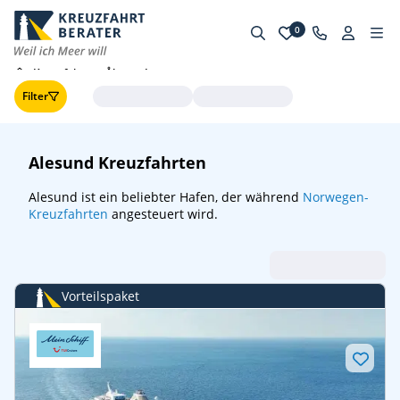
0
...
Kreuzfahrten Ålesund
Filter
Alesund Kreuzfahrten
Alesund ist ein beliebter Hafen, der während
Norwegen-
Kreuzfahrten
angesteuert wird.
Abfahrt (frühste zuerst
Vorteilspaket