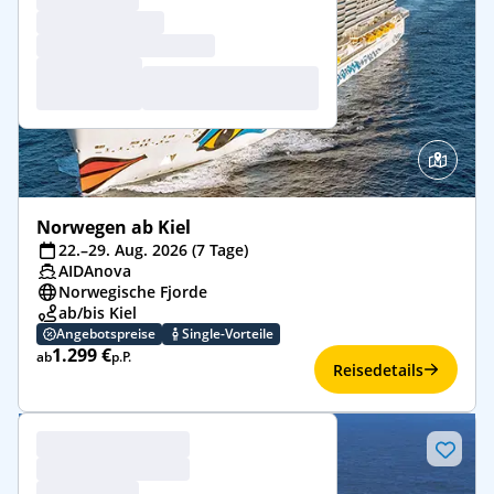
Norwegen ab Kiel
22.–29. Aug. 2026 (7 Tage)
AIDAnova
Norwegische Fjorde
ab/bis Kiel
Angebotspreise
Single-Vorteile
1.299 €
ab
p.P.
Reisedetails