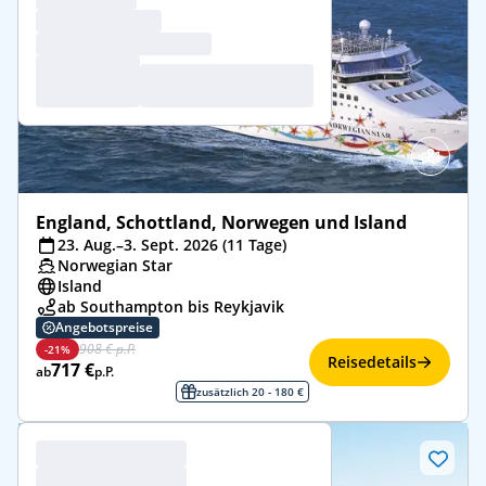
England, Schottland, Norwegen und Island
23. Aug.–3. Sept. 2026 (11 Tage)
Norwegian Star
Island
ab Southampton bis Reykjavik
Angebotspreise
908 € p.P.
-21%
Reisedetails
717 €
ab
p.P.
zusätzlich 20 - 180 €