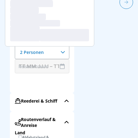
1/66
Reisedaten &
Reisende
Anzahl der Reisenden
2 Personen
Reisezeitraum
Reederei & Schiff
Routenverlauf &
Anreise
Land
Abfahrtsland &