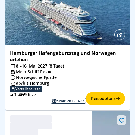
Hamburger Hafengeburtstag und Norwegen
erleben
8.–16. Mai 2027 (8 Tage)
Mein Schiff Relax
Norwegische Fjorde
ab/bis Hamburg
Vorteilspakete
1.469 €
ab
p.P.
Reisedetails
zusätzlich 15 - 60 €