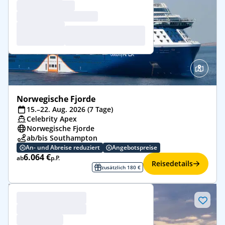
Norwegische Fjorde
15.–22. Aug. 2026 (7 Tage)
Celebrity Apex
Norwegische Fjorde
ab/bis Southampton
An- und Abreise reduziert
Angebotspreise
6.064 €
ab
p.P.
Reisedetails
zusätzlich 180 €