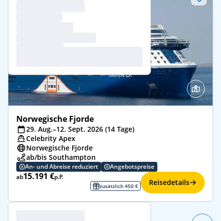
Norwegische Fjorde
29. Aug.–12. Sept. 2026 (14 Tage)
Celebrity Apex
Norwegische Fjorde
ab/bis Southampton
An- und Abreise reduziert
Angebotspreise
15.191 €
ab
p.P.
Reisedetails
zusätzlich 450 €