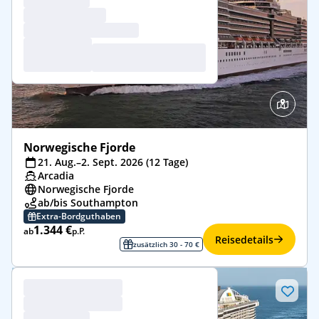
Norwegische Fjorde
21. Aug.–2. Sept. 2026 (12 Tage)
Arcadia
Norwegische Fjorde
ab/bis Southampton
Extra-Bordguthaben
1.344 €
ab
p.P.
Reisedetails
zusätzlich 30 - 70 €