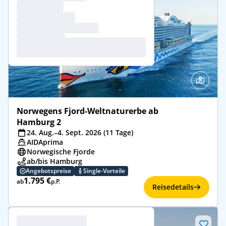
Norwegens Fjord-Weltnaturerbe ab
Hamburg 2
24. Aug.–4. Sept. 2026 (11 Tage)
AIDAprima
Norwegische Fjorde
ab/bis Hamburg
Angebotspreise
Single-Vorteile
1.795 €
ab
p.P.
Reisedetails