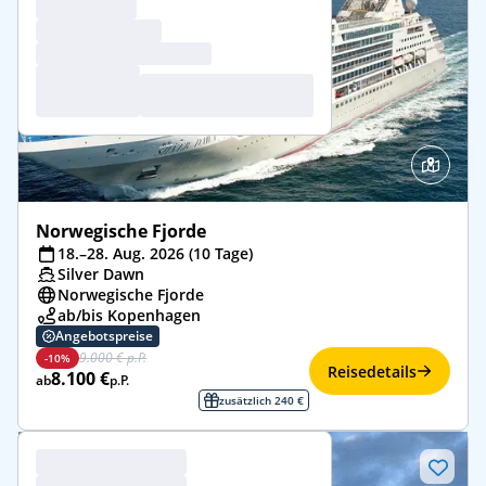
Norwegische Fjorde
18.–28. Aug. 2026 (10 Tage)
Silver Dawn
Norwegische Fjorde
ab/bis Kopenhagen
Angebotspreise
9.000 € p.P.
-10%
Reisedetails
8.100 €
ab
p.P.
zusätzlich 240 €