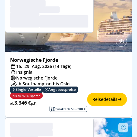
Norwegische Fjorde
15.–29. Aug. 2026 (14 Tage)
Insignia
Norwegische Fjorde
ab Southampton bis Oslo
Single-Vorteile
Angebotspreise
bis zu 42 % sparen
Reisedetails
3.346 €
ab
p.P.
zusätzlich 50 - 200 €