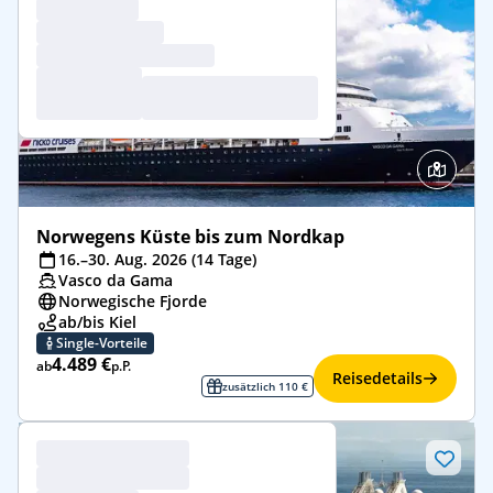
Norwegens Küste bis zum Nordkap
16.–30. Aug. 2026 (14 Tage)
Vasco da Gama
Norwegische Fjorde
ab/bis Kiel
Single-Vorteile
4.489 €
ab
p.P.
Reisedetails
zusätzlich 110 €