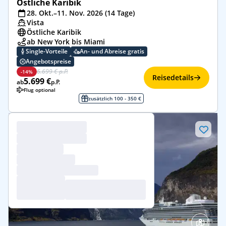
Östliche Karibik
28. Okt.–11. Nov. 2026 (14 Tage)
Vista
Östliche Karibik
ab New York bis Miami
Single-Vorteile
An- und Abreise gratis
Angebotspreise
6.699 € p.P.
-14%
Reisedetails
5.699 €
ab
p.P.
Flug optional
zusätzlich 100 - 350 €