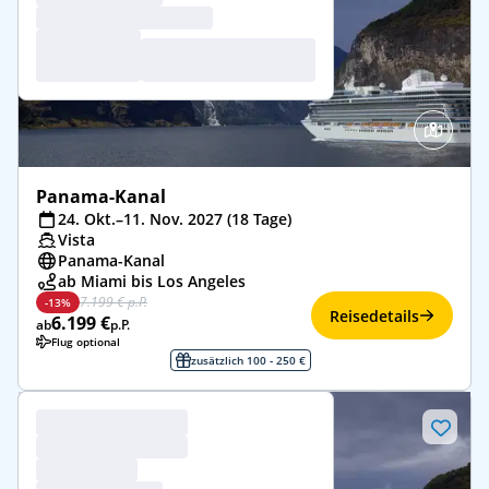
Panama-Kanal
24. Okt.–11. Nov. 2027 (18 Tage)
Vista
Panama-Kanal
ab Miami bis Los Angeles
7.199 € p.P.
-13%
Reisedetails
6.199 €
ab
p.P.
Flug optional
zusätzlich 100 - 250 €