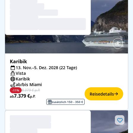
Karibik
13. Nov.–5. Dez. 2028 (22 Tage)
Vista
Karibik
ab/bis Miami
8.379 € p.P.
-11%
Reisedetails
7.379 €
ab
p.P.
zusätzlich 150 - 350 €