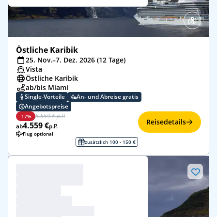
Östliche Karibik
25. Nov.–7. Dez. 2026 (12 Tage)
Vista
Östliche Karibik
ab/bis Miami
Single-Vorteile
An- und Abreise gratis
Angebotspreise
5.559 € p.P.
-17%
Reisedetails
4.559 €
ab
p.P.
Flug optional
zusätzlich 100 - 150 €