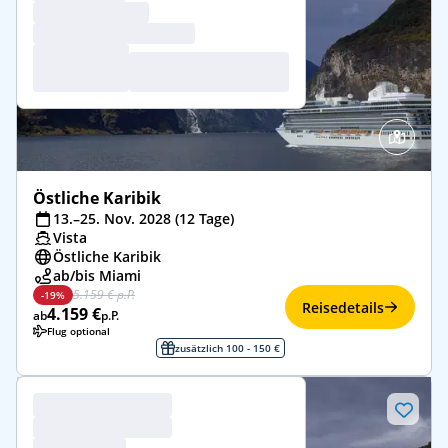
Östliche Karibik
13.–25. Nov. 2028 (12 Tage)
Vista
Östliche Karibik
ab/bis Miami
5.159 € p.P.
-19%
Reisedetails
4.159 €
ab
p.P.
Flug optional
zusätzlich 100 - 150 €