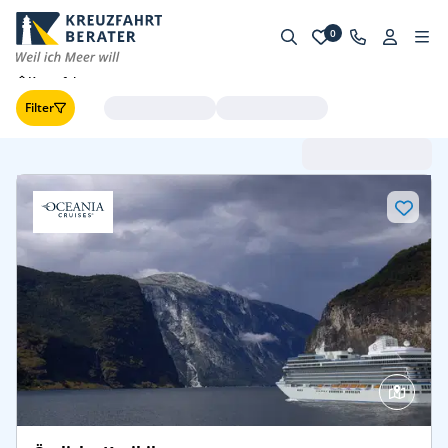
0
Kreuzfahrten
Filter
Abfahrt (frühste zuerst