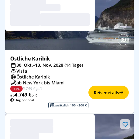
Östliche Karibik
30. Okt.–13. Nov. 2028 (14 Tage)
Vista
Östliche Karibik
ab New York bis Miami
5.749 € p.P.
-17%
Reisedetails
4.749 €
ab
p.P.
Flug optional
zusätzlich 100 - 200 €