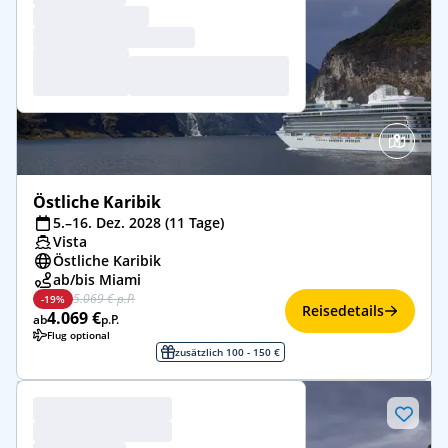
Östliche Karibik
5.–16. Dez. 2028 (11 Tage)
Vista
Östliche Karibik
ab/bis Miami
5.069 € p.P.
-19%
Reisedetails
4.069 €
ab
p.P.
Flug optional
zusätzlich 100 - 150 €