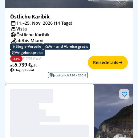
Östliche Karibik
11.–25. Nov. 2026 (14 Tage)
Vista
Östliche Karibik
ab/bis Miami
Single-Vorteile
An- und Abreise gratis
Angebotspreise
6.739 € p.P.
-14%
Reisedetails
5.739 €
ab
p.P.
Flug optional
zusätzlich 150 - 200 €