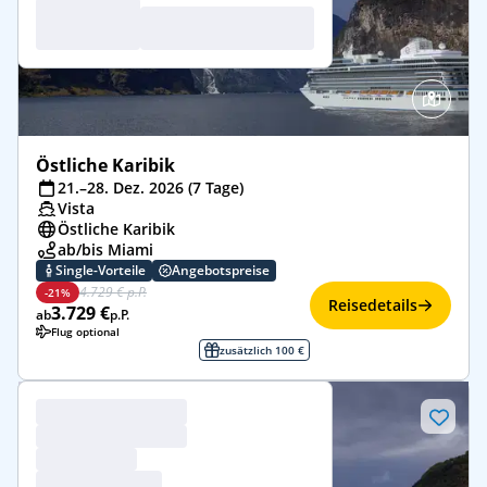
Östliche Karibik
21.–28. Dez. 2026 (7 Tage)
Vista
Östliche Karibik
ab/bis Miami
Single-Vorteile
Angebotspreise
4.729 € p.P.
-21%
Reisedetails
3.729 €
ab
p.P.
Flug optional
zusätzlich 100 €