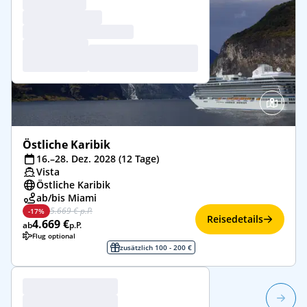
Östliche Karibik
16.–28. Dez. 2028 (12 Tage)
Vista
Östliche Karibik
ab/bis Miami
5.669 € p.P.
-17%
Reisedetails
4.669 €
ab
p.P.
Flug optional
zusätzlich 100 - 200 €
1/2