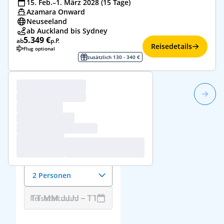
15. Feb.–1. März 2028 (15 Tage)
Azamara Onward
Neuseeland
ab Auckland bis Sydney
5.349 €
ab
p.P.
Reisedetails
Flug optional
zusätzlich 130 - 340 €
1/1
Reisedaten &
Reisende
Anzahl der Reisenden
2 Personen
Reisezeitraum