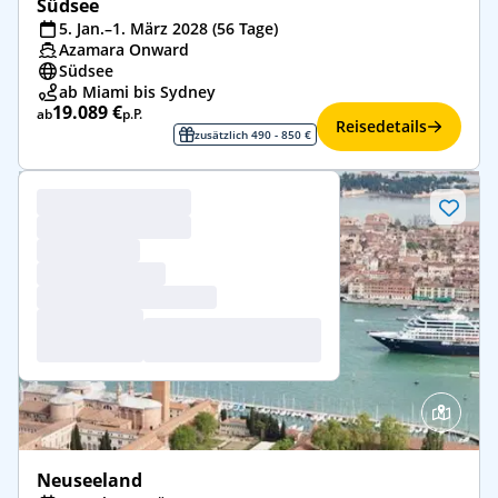
Südsee
5. Jan.–1. März 2028 (56 Tage)
Azamara Onward
Südsee
ab Miami bis Sydney
19.089 €
ab
p.P.
Reisedetails
zusätzlich 490 - 850 €
Neuseeland