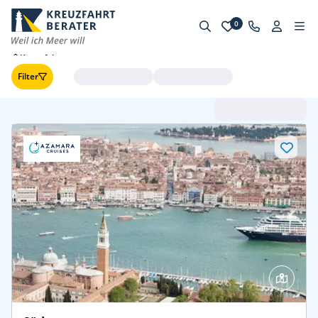
0
Kreuzfahrten
Filter
Abfahrt (frühste zuerst