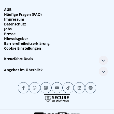
AGB
Häufige Fragen (FAQ)
Impressum
Datenschutz
Jobs
Presse
Hinweisgeber
Barrierefreiheitserklärung
Cookie Einstellungen
Kreuzfahrt Deals
Single-Kreuzfahrten
Angebot im Überblick
Kreuzfahrt mit Kindern
Last Minute Kreuzfahrten
Alle Reedereien
Minikreuzfahrten
Alle Schiffe
Stornokabinen
Alle Reiseziele
Luxuskreuzfahrten
Kreuzfahrtpakete
Kreuzfahrten mit Flug