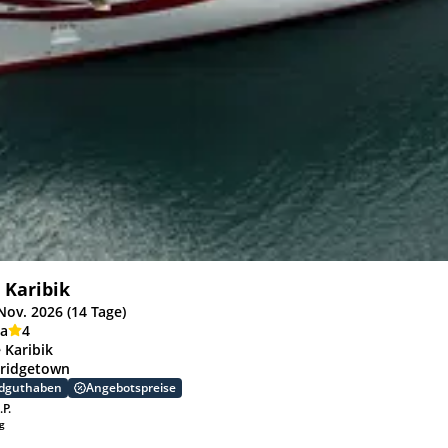
 Karibik
Nov. 2026 (14 Tage)
ia
4
 Karibik
Bridgetown
rdguthaben
Angebotspreise
.P.
ug