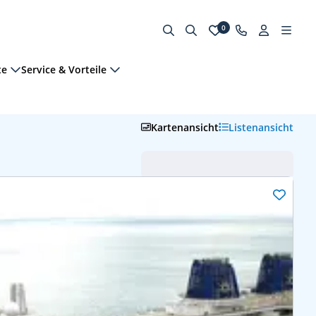
0
te
Service & Vorteile
Kartenansicht
Listenansicht
Abfahrt (frühste zuerst)