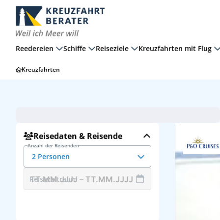
Reedereien
Schiffe
Reiseziele
Kreuzfahrten mit Flug
Kreuzfahrten
Suche zurück
Karibik
2 Erwachsene
Britannia
Reisedaten & Reisende
Anzahl der Reisenden
2 Personen
Reisezeitraum