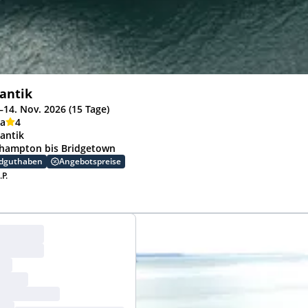
lantik
–14. Nov. 2026 (15 Tage)
ia
4
lantik
hampton bis Bridgetown
rdguthaben
Angebotspreise
.P.