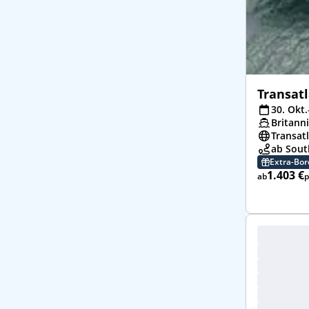
Transat
30. Okt.
Britann
Transat
ab Sout
Extra-Bo
1.403 €
ab
p