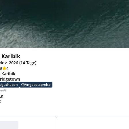
 Karibik
Nov. 2026 (14 Tage)
ia
4
 Karibik
Bridgetown
rdguthaben
Angebotspreise
 p.P.
.P.
ug