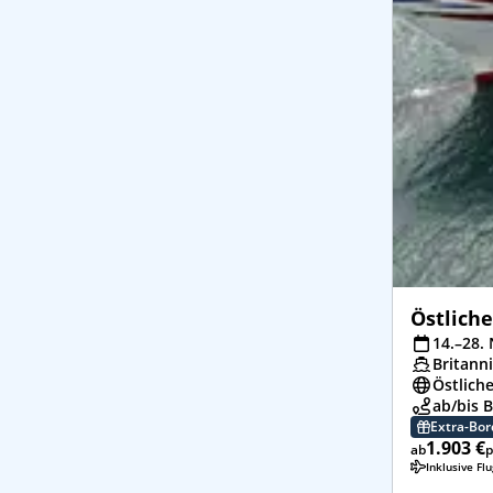
Östliche
14.–28. 
Britann
Östliche
ab/bis 
Extra-Bo
1.903 €
ab
p
Inklusive Fl