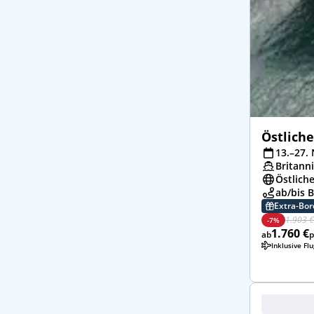
Östliche
13.–27. 
Britann
Östliche
ab/bis 
Extra-Bo
1.903 €
-7%
1.760 €
ab
p
Inklusive Fl