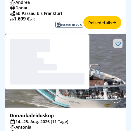
Andrea
Donau
ab Passau bis Frankfurt
1.699 €
ab
p.P.
Reisedetails
zusätzlich 50 €
Donaukaleidoskop
14.–25. Aug. 2026 (11 Tage)
Antonia