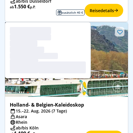
ab/bis Düsseldorf
1.550 €
ab
p.P.
Reisedetails
zusätzlich 40 €
Holland- & Belgien-Kaleidoskop
15.–22. Aug. 2026 (7 Tage)
Asara
Rhein
ab/bis Köln