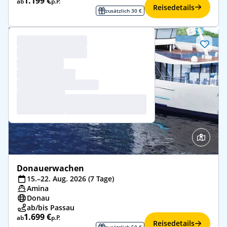
1.199 €
ab
p.P.
Reisedetails
zusätzlich 30 €
Donauerwachen
15.–22. Aug. 2026 (7 Tage)
Amina
Donau
ab/bis Passau
1.699 €
ab
p.P.
Reisedetails
zusätzlich 50 €