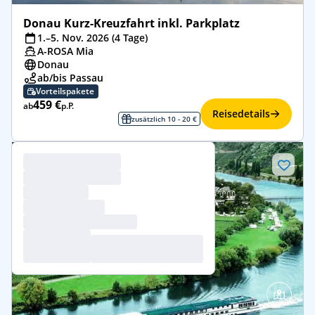
Donau Kurz-Kreuzfahrt inkl. Parkplatz
1.–5. Nov. 2026 (4 Tage)
A-ROSA Mia
Donau
ab/bis Passau
Vorteilspakete
459 €
ab
p.P.
Reisedetails
zusätzlich 10 - 20 €