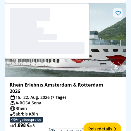
Rhein Erlebnis Amsterdam & Rotterdam
2026
15.–22. Aug. 2026 (7 Tage)
A-ROSA Sena
Rhein
ab/bis Köln
Angebotspreise
1.898 €
ab
p.P.
Reisedetails
zusätzlich 50 - 90 €