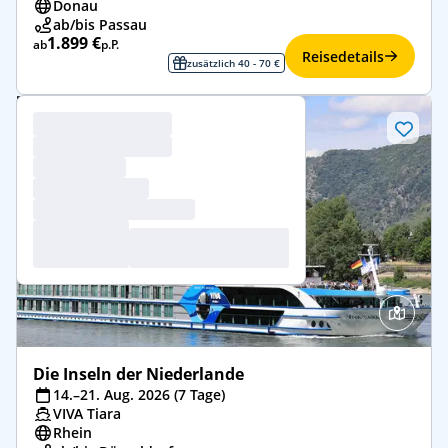
Donau
ab/bis Passau
1.899 €
ab
p.P.
Reisedetails
zusätzlich 40 - 70 €
Die Inseln der Niederlande
14.–21. Aug. 2026 (7 Tage)
VIVA Tiara
Rhein