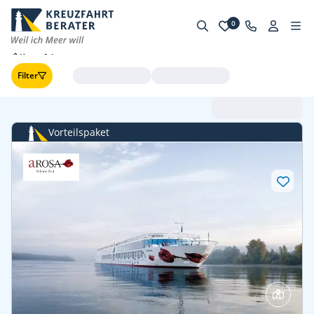
0
Kreuzfahrten
Filter
Abfahrt (frühste zuerst
Vorteilspaket