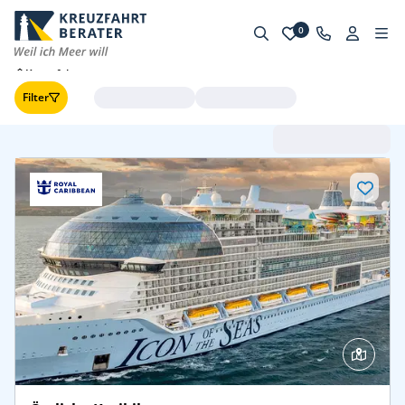
0
Kreuzfahrten
Filter
Abfahrt (frühste zuerst