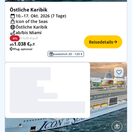
Östliche Karibik
10.–17. Okt. 2026 (7 Tage)
Icon of the Seas
Östliche Karibik
ab/bis Miami
1.129 € p.P.
-8%
Reisedetails
1.038 €
ab
p.P.
Flug optional
zusätzlich 20 - 120 €