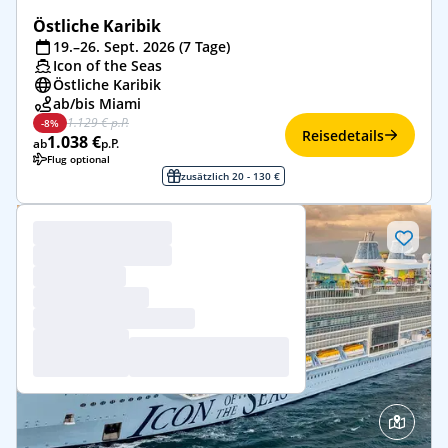
Östliche Karibik
19.–26. Sept. 2026 (7 Tage)
Icon of the Seas
Östliche Karibik
ab/bis Miami
1.129 € p.P.
-8%
Reisedetails
1.038 €
ab
p.P.
Flug optional
zusätzlich 20 - 130 €