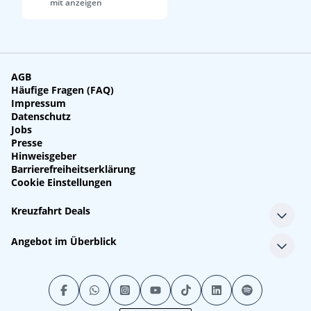
mit anzeigen
AGB
Häufige Fragen (FAQ)
Impressum
Datenschutz
Jobs
Presse
Hinweisgeber
Barrierefreiheitserklärung
Cookie Einstellungen
Kreuzfahrt Deals
Single-Kreuzfahrten
Angebot im Überblick
Kreuzfahrt mit Kindern
Last Minute Kreuzfahrten
Alle Reedereien
Minikreuzfahrten
Alle Schiffe
Stornokabinen
Alle Reiseziele
Luxuskreuzfahrten
Kreuzfahrtpakete