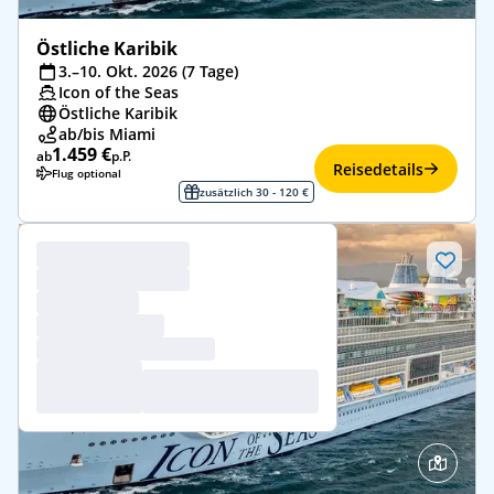
Östliche Karibik
3.–10. Okt. 2026 (7 Tage)
Icon of the Seas
Östliche Karibik
ab/bis Miami
1.459 €
ab
p.P.
Reisedetails
Flug optional
zusätzlich 30 - 120 €