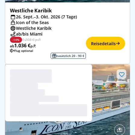
Westliche Karibik
26. Sept.–3. Okt. 2026 (7 Tage)
Icon of the Seas
Westliche Karibik
ab/bis Miami
1.208 € p.P.
-14%
Reisedetails
1.036 €
ab
p.P.
Flug optional
zusätzlich 20 - 90 €