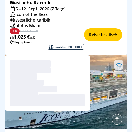
Westliche Karibik
5.–12. Sept. 2026 (7 Tage)
Icon of the Seas
Westliche Karibik
ab/bis Miami
1.115 € p.P.
-8%
Reisedetails
1.025 €
ab
p.P.
Flug optional
zusätzlich 20 - 100 €