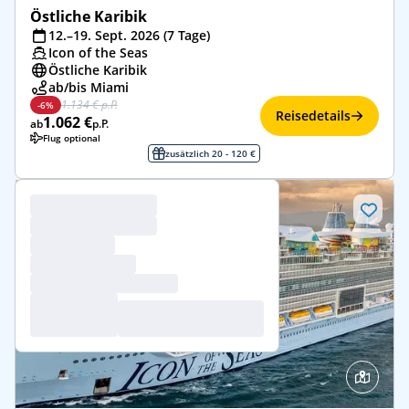
Östliche Karibik
12.–19. Sept. 2026 (7 Tage)
Icon of the Seas
Östliche Karibik
ab/bis Miami
1.134 € p.P.
-6%
Reisedetails
1.062 €
ab
p.P.
Flug optional
zusätzlich 20 - 120 €