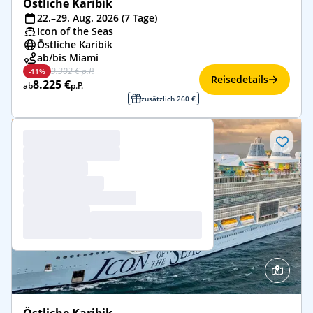
Östliche Karibik
22.–29. Aug. 2026 (7 Tage)
Icon of the Seas
Östliche Karibik
ab/bis Miami
9.302 € p.P.
-11%
Reisedetails
8.225 €
ab
p.P.
zusätzlich 260 €
Östliche Karibik