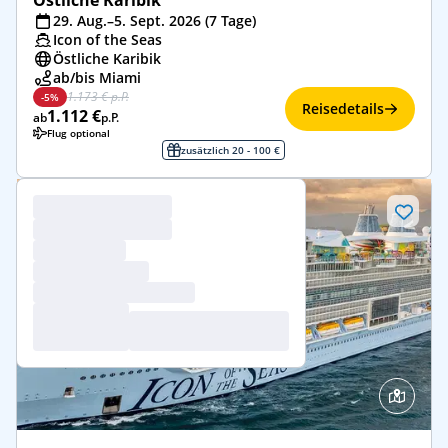
29. Aug.–5. Sept. 2026 (7 Tage)
Icon of the Seas
Östliche Karibik
ab/bis Miami
1.173 € p.P.
-5%
Reisedetails
1.112 €
ab
p.P.
Flug optional
zusätzlich 20 - 100 €