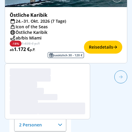
Östliche Karibik
24.–31. Okt. 2026 (7 Tage)
Icon of the Seas
Östliche Karibik
ab/bis Miami
1.436 € p.P.
-18%
Reisedetails
1.172 €
ab
p.P.
zusätzlich 30 - 120 €
1/9
Reisedaten &
Reisende
Anzahl der Reisenden
2 Personen