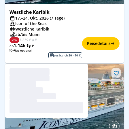
Westliche Karibik
17.–24. Okt. 2026 (7 Tage)
Icon of the Seas
Westliche Karibik
ab/bis Miami
1.219 € p.P.
-5%
Reisedetails
1.146 €
ab
p.P.
Flug optional
zusätzlich 20 - 90 €