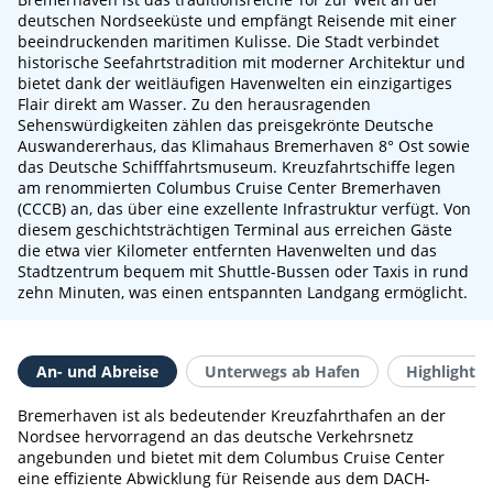
deutschen Nordseeküste und empfängt Reisende mit einer
beeindruckenden maritimen Kulisse. Die Stadt verbindet
historische Seefahrtstradition mit moderner Architektur und
bietet dank der weitläufigen Havenwelten ein einzigartiges
Flair direkt am Wasser. Zu den herausragenden
Sehenswürdigkeiten zählen das preisgekrönte Deutsche
Auswandererhaus, das Klimahaus Bremerhaven 8° Ost sowie
das Deutsche Schifffahrtsmuseum. Kreuzfahrtschiffe legen
am renommierten Columbus Cruise Center Bremerhaven
(CCCB) an, das über eine exzellente Infrastruktur verfügt. Von
diesem geschichtsträchtigen Terminal aus erreichen Gäste
die etwa vier Kilometer entfernten Havenwelten und das
Stadtzentrum bequem mit Shuttle-Bussen oder Taxis in rund
zehn Minuten, was einen entspannten Landgang ermöglicht.
An- und Abreise
Unterwegs ab Hafen
Highlights 
Bremerhaven ist als bedeutender Kreuzfahrthafen an der
Nordsee hervorragend an das deutsche Verkehrsnetz
angebunden und bietet mit dem Columbus Cruise Center
eine effiziente Abwicklung für Reisende aus dem DACH-