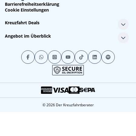
Barrierefreiheitserklärung
Cookie Einstellungen
Kreuzfahrt Deals
Single-Kreuzfahrten
Angebot im Überblick
Kreuzfahrt mit Kindern
Last Minute Kreuzfahrten
Alle Reedereien
Minikreuzfahrten
Alle Schiffe
Stornokabinen
Alle Reiseziele
Luxuskreuzfahrten
Kreuzfahrtpakete
Kreuzfahrten mit Flug
© 2026 Der Kreuzfahrtberater