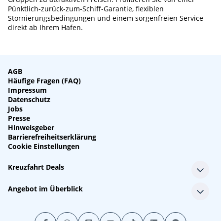
Pünktlich-zurück-zum-Schiff-Garantie, flexiblen
Stornierungsbedingungen und einem sorgenfreien Service
direkt ab Ihrem Hafen.
AGB
Häufige Fragen (FAQ)
Impressum
Datenschutz
Jobs
Presse
Hinweisgeber
Barrierefreiheitserklärung
Cookie Einstellungen
Kreuzfahrt Deals
Single-Kreuzfahrten
Angebot im Überblick
Kreuzfahrt mit Kindern
Last Minute Kreuzfahrten
Alle Reedereien
Minikreuzfahrten
Alle Schiffe
Stornokabinen