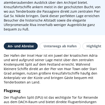
atemberaubenden Ausblick über den Archipel bietet.
Kreuzfahrtschiffe ankern meist in der geschützten Bucht, von
wo aus Tenderboote die Passagiere direkt zum zentralen Pier
Gat Sv. Nikole bringen. Dank dieser perfekten Lage erreichen
Besucher die historische Altstadt sowie die elegante
Uferpromenade Riva innerhalb weniger Augenblicke ganz
bequem zu Fuß.
An- und Abreise
Unterwegs ab Hafen
Highlights 
Der Hafen der Insel Hvar ist ein Juwel der kroatischen Adria
und wird aufgrund seiner Lage meist über den zentralen
Knotenpunkt Split auf dem Festland erreicht. Während
kleinere Schiffe direkt an der Pier von Hvar Town oder Stari
Grad anlegen, nutzen größere Kreuzfahrtschiffe häufig den
Ankerplatz vor der Küste und bringen Gäste bequem mit
Tenderbooten an Land.
Flugzeug
Der Flughafen Split (SPU) ist das wichtigste Tor für Reisende
aus dem DACH-Raum und bietet direkte Flugverbindungen