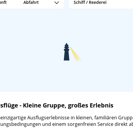
nft
Abfahrt
Schiff / Reederei
Vasco da Gama
/
nicko cruises
20:00
M/S Rotterdam
/
Holland Amer
lüge - Kleine Gruppe, großes Erlebnis
zigartige Ausflugserlebnisse in kleinen, familiären Gruppen
ierungsbedingungen und einem sorgenfreien Service direkt a