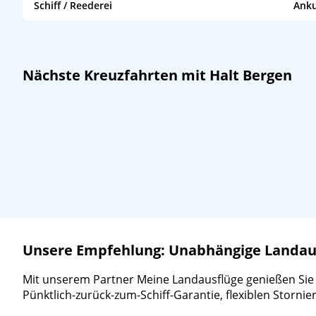
Schiff / Reederei
Anku
MSC Magnifica
/
MSC Cruises
12:00
Nächste Kreuzfahrten mit Halt Bergen
Unsere Empfehlung: Unabhängige Landausf
Mit unserem Partner Meine Landausflüge genießen Sie ein
Pünktlich-zurück-zum-Schiff-Garantie, flexiblen Storn