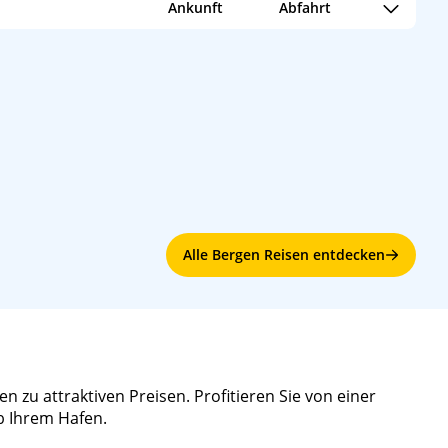
Ankunft
Abfahrt
08:00
14:00
ica Line
08:00
17:00
Alle Bergen Reisen entdecken
 zu attraktiven Preisen. Profitieren Sie von einer
b Ihrem Hafen.