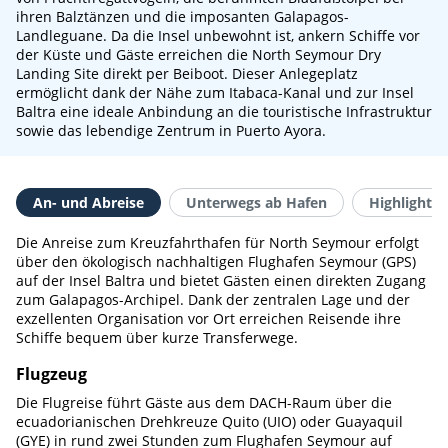
ihren Balztänzen und die imposanten Galapagos-
Landleguane. Da die Insel unbewohnt ist, ankern Schiffe vor
der Küste und Gäste erreichen die North Seymour Dry
Landing Site direkt per Beiboot. Dieser Anlegeplatz
ermöglicht dank der Nähe zum Itabaca-Kanal und zur Insel
Baltra eine ideale Anbindung an die touristische Infrastruktur
sowie das lebendige Zentrum in Puerto Ayora.
An- und Abreise
Unterwegs ab Hafen
Highlights 
Die Anreise zum Kreuzfahrthafen für North Seymour erfolgt
über den ökologisch nachhaltigen Flughafen Seymour (GPS)
auf der Insel Baltra und bietet Gästen einen direkten Zugang
zum Galapagos-Archipel. Dank der zentralen Lage und der
exzellenten Organisation vor Ort erreichen Reisende ihre
Schiffe bequem über kurze Transferwege.
Flugzeug
Die Flugreise führt Gäste aus dem DACH-Raum über die
ecuadorianischen Drehkreuze Quito (UIO) oder Guayaquil
(GYE) in rund zwei Stunden zum Flughafen Seymour auf