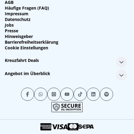
AGB
Häufige Fragen (FAQ)
Impressum
Datenschutz
Jobs
Presse
Hinweisgeber
Barrierefreiheitserklärung
Cookie Einstellungen
Kreuzfahrt Deals
Single-Kreuzfahrten
Angebot im Überblick
Kreuzfahrt mit Kindern
Last Minute Kreuzfahrten
Alle Reedereien
Minikreuzfahrten
Alle Schiffe
Stornokabinen
Alle Reiseziele
Luxuskreuzfahrten
Kreuzfahrtpakete
Kreuzfahrten mit Flug