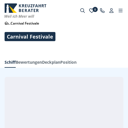
0
...
Carnival Festivale
Carnival Festivale
Schiff
Bewertungen
Deckplan
Position