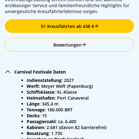
erstklassiger Service und familienfreundliche Highlights für
unvergessliche Kreuzfahrterlebnisse sorgen.
51 Kreuzfahrten ab 438 €
Bewertungen
Carnival Festivale Daten
Indienststellung
: 2027
Werft
: Meyer Weft (Papenburg)
Schiffsklasse
: XL-Klasse
Heimathafen
: Port Canaveral
Länge
: 345,4 m
Tonnage
: 180.000 BRT
Decks
: 15
Passagierzahl
: ca. 6.400
Kabinen
: 2.681 (davon 82 barrierefrei)
Besatzung
: 1.735