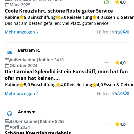
4,0
März 2025
Coole Kreuzfahrt, schöne Route,guter Service
Kabine
5,0
Einschiffung
5,0
Reiseleitung
4,0
Essen & Geträ
Das hat am besten gefallen: Viel Platz, guter Service
Mehr anzeigen
Hilfreich?
0
0
Bertram R.
BE
Außenkabine
|
Kabine 2416
4,0
Oktober 2024
Die Carnival Splendid ist ein Funschiff, man hat fun
ofer man hat keinen....
Kabine
5,0
Einschiffung
4,0
Reiseleitung
4,0
Essen & Geträ
Mehr anzeigen
Hilfreich?
0
0
Anonym
Balkonkabine
|
Kabine 8253
4,0
April 2024
Schönes Kreuzfahrterlebnis