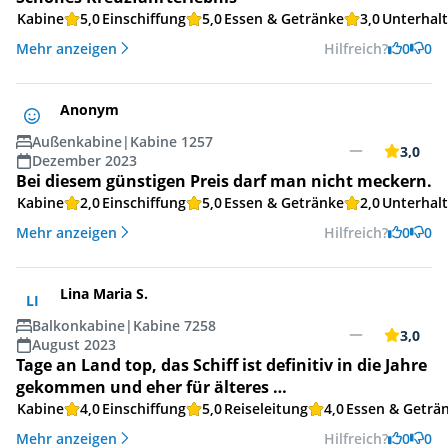
Kabine
5,0
Einschiffung
5,0
Essen & Getränke
3,0
Unterhal
Mehr anzeigen
Hilfreich?
0
0
Anonym
Außenkabine
|
Kabine 1257
3,0
Dezember 2023
Bei diesem günstigen Preis darf man nicht meckern.
Kabine
2,0
Einschiffung
5,0
Essen & Getränke
2,0
Unterhal
Mehr anzeigen
Hilfreich?
0
0
Lina Maria S.
LI
Balkonkabine
|
Kabine 7258
3,0
August 2023
Tage an Land top, das Schiff ist definitiv in die Jahre
gekommen und eher für älteres …
Kabine
4,0
Einschiffung
5,0
Reiseleitung
4,0
Essen & Geträ
Mehr anzeigen
Hilfreich?
0
0