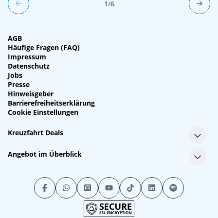
1/6
AGB
Häufige Fragen (FAQ)
Impressum
Datenschutz
Jobs
Presse
Hinweisgeber
Barrierefreiheitserklärung
Cookie Einstellungen
Kreuzfahrt Deals
Single-Kreuzfahrten
Angebot im Überblick
Kreuzfahrt mit Kindern
Last Minute Kreuzfahrten
Alle Reedereien
Minikreuzfahrten
Alle Schiffe
Stornokabinen
Alle Reiseziele
Luxuskreuzfahrten
Kreuzfahrtpakete
Kreuzfahrten mit Flug