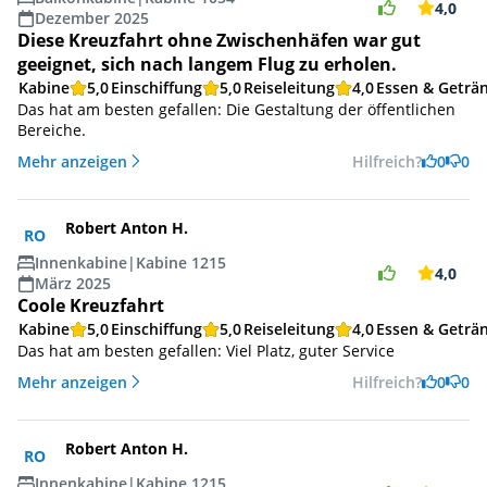
4,0
Dezember 2025
Diese Kreuzfahrt ohne Zwischenhäfen war gut
geeignet, sich nach langem Flug zu erholen.
Kabine
5,0
Einschiffung
5,0
Reiseleitung
4,0
Essen & Geträ
Das hat am besten gefallen: Die Gestaltung der öffentlichen
Bereiche.
Mehr anzeigen
Hilfreich?
0
0
Robert Anton H.
RO
Innenkabine
|
Kabine 1215
4,0
März 2025
Coole Kreuzfahrt
Kabine
5,0
Einschiffung
5,0
Reiseleitung
4,0
Essen & Geträ
Das hat am besten gefallen: Viel Platz, guter Service
Mehr anzeigen
Hilfreich?
0
0
Robert Anton H.
RO
Innenkabine
|
Kabine 1215