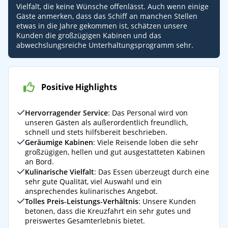
Vielfalt, die keine Wünsche offenlässt. Auch wenn einige
Gäste anmerken, dass das Schiff an manchen Stellen
etwas in die Jahre gekommen ist, schätzen unsere
Kunden die großzügigen Kabinen und das
abwechslungsreiche Unterhaltungsprogramm sehr.
Positive Highlights
Hervorragender Service
: Das Personal wird von
unseren Gästen als außerordentlich freundlich,
schnell und stets hilfsbereit beschrieben.
Geräumige Kabinen
: Viele Reisende loben die sehr
großzügigen, hellen und gut ausgestatteten Kabinen
an Bord.
Kulinarische Vielfalt
: Das Essen überzeugt durch eine
sehr gute Qualität, viel Auswahl und ein
ansprechendes kulinarisches Angebot.
Tolles Preis-Leistungs-Verhältnis
: Unsere Kunden
betonen, dass die Kreuzfahrt ein sehr gutes und
preiswertes Gesamterlebnis bietet.