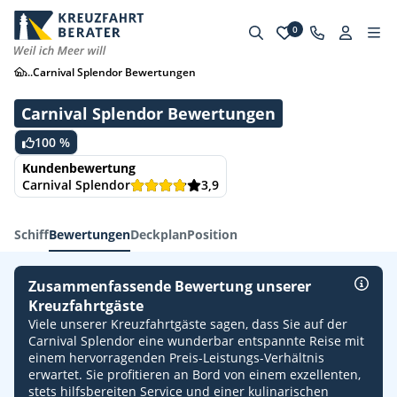
0
...
Carnival Splendor Bewertungen
Carnival Splendor
Bewertungen
100 %
Kundenbewertung
Carnival Splendor
3,9
Schiff
Bewertungen
Deckplan
Position
Zusammenfassende Bewertung unserer
Kreuzfahrtgäste
Viele unserer Kreuzfahrtgäste sagen, dass Sie auf der
Carnival Splendor eine wunderbar entspannte Reise mit
einem hervorragenden Preis-Leistungs-Verhältnis
erwartet. Sie profitieren an Bord von einem exzellenten,
stets hilfsbereiten Service und einer kulinarischen