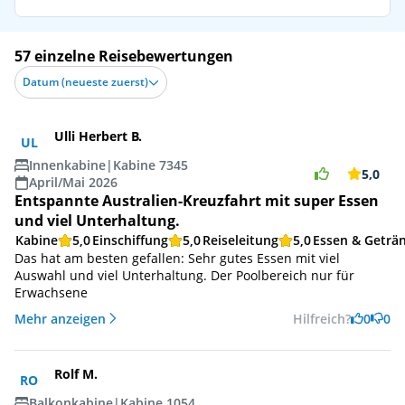
57 einzelne Reisebewertungen
Datum (neueste zuerst)
Ulli Herbert B.
UL
Innenkabine
|
Kabine 7345
5,0
April/Mai 2026
Entspannte Australien-Kreuzfahrt mit super Essen
und viel Unterhaltung.
Kabine
5,0
Einschiffung
5,0
Reiseleitung
5,0
Essen & Geträ
Das hat am besten gefallen: Sehr gutes Essen mit viel
Auswahl und viel Unterhaltung. Der Poolbereich nur für
Erwachsene
Mehr anzeigen
Hilfreich?
0
0
Rolf M.
RO
Balkonkabine
|
Kabine 1054