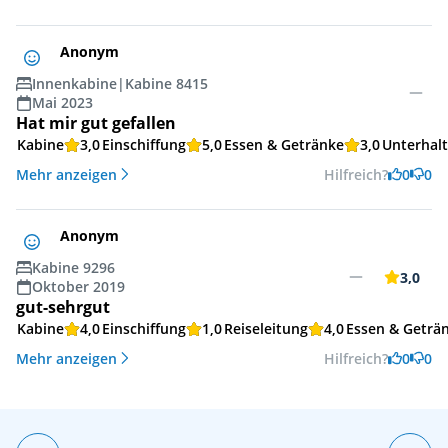
Anonym
Innenkabine
|
Kabine 8415
Mai 2023
Hat mir gut gefallen
Kabine
3,0
Einschiffung
5,0
Essen & Getränke
3,0
Unterhal
Mehr anzeigen
Hilfreich?
0
0
Anonym
Kabine 9296
3,0
Oktober 2019
gut-sehrgut
Kabine
4,0
Einschiffung
1,0
Reiseleitung
4,0
Essen & Geträ
Mehr anzeigen
Hilfreich?
0
0