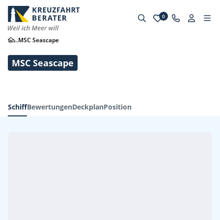
0
...
MSC Seascape
MSC Seascape
Schiff
Bewertungen
Deckplan
Position