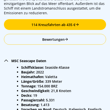
einzigartigen Blick auf das Meer offenbart. Außerdem ist das
Schiff mit einem Landstromanschluss ausgestattet, um die
Emissionen zu reduzieren.
114 Kreuzfahrten ab 435 €
Bewertungen
MSC Seascape Daten
Schiffsklasse:
Seaside-Klasse
Baujahr:
2022
Heimathafen:
Valetta
Länge/Größe:
339 Meter
Tonnage:
154.000 BRZ
Geschwindigkeit:
21,8 Knoten
Decks:
19
Passagierzahl:
5.331
Besatzung:
1.413
Sprachen an Bord:
Deutsch, Italienisch, Englisch,